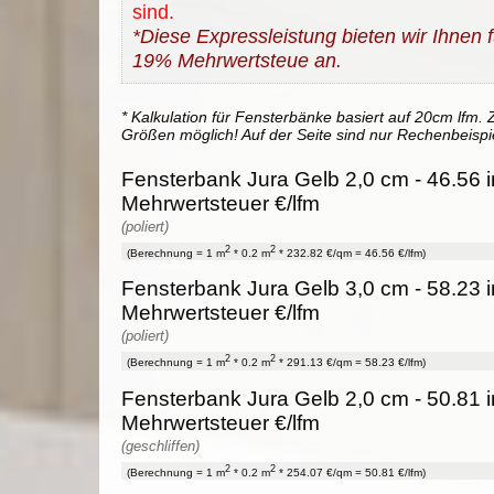
sind.
*Diese Expressleistung bieten wir Ihnen fü
19% Mehrwertsteue an.
* Kalkulation für Fensterbänke basiert auf 20cm lfm. Z
Größen möglich! Auf der Seite sind nur Rechenbeispi
Fensterbank Jura Gelb 2,0 cm - 46.56 i
Mehrwertsteuer €/lfm
(poliert)
2
2
(Berechnung = 1 m
* 0.2 m
* 232.82 €/qm = 46.56 €/lfm)
Fensterbank Jura Gelb 3,0 cm - 58.23 i
Mehrwertsteuer €/lfm
(poliert)
2
2
(Berechnung = 1 m
* 0.2 m
* 291.13 €/qm = 58.23 €/lfm)
Fensterbank Jura Gelb 2,0 cm - 50.81 i
Mehrwertsteuer €/lfm
(geschliffen)
2
2
(Berechnung = 1 m
* 0.2 m
* 254.07 €/qm = 50.81 €/lfm)