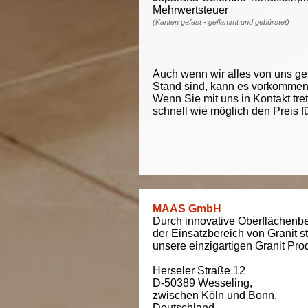
Mehrwertsteuer
(Kanten gefast - geflammt und gebürstet)
Auch wenn wir alles von uns g
Stand sind, kann es vorkommen d
Wenn Sie mit uns in Kontakt tre
schnell wie möglich den Preis f
MAAS GmbH
Durch innovative Oberflächenbe
der Einsatzbereich von Granit s
unsere einzigartigen Granit Pro
Herseler Straße 12
D-50389
Wesseling
,
zwischen
Köln und Bonn
,
Deutschland