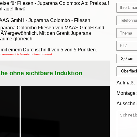
eise für Fliesen -
Juparana Colombo
:
Ab:
Preis auf
frage!
lfm/€
AAS GmbH
-
Juparana Colombo - Fliesen
uparana Colombo Fliesen von MAAS GmbH sind
ÃŸergewöhnlich. Mit den Granit Juparana
äume glorreich.
mit einem Durchschnitt von
5
von
5
Punkten.
von unserem Lieferanten übernommen!
che ohne sichtbare Induktion
Aufmaß:
Montage:
Ausschnit