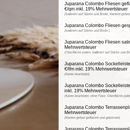
Juparana Colombo Fliesen gefla
€/qm inkl. 19% Mehrwertsteuer
(kalibriert auf Stärke und Breite, Kantent gefast
Juparana Colombo Fliesen gespac
(kalibriert auf Stärke und Breite )
Juparana Colombo Fliesen satini
Mehrwertsteuer
(Oberfläche poliert, kalibriert auf Stärke und B
Juparana Colombo Sockelleisten 
€/lfm inkl. 19% Mehrwertsteuer
(Kante bearbeitet)
Juparana Colombo Sockelleisten 
inkl. 19% Mehrwertsteuer
(Kante bearbeitet, ohne Fase, Oberfläche polie
Juparana Colombo Terrassenplat
Mehrwertsteuer
(Kanten gefast geflammt und gebürstet)
Juparana Colombo Terrassenplat