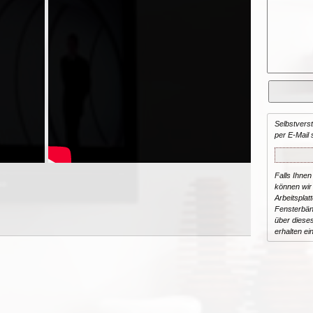
Selbstvers
per E-Mail 
Falls Ihnen
können wir 
Arbeitsplat
Fensterbän
über dieses
erhalten ei