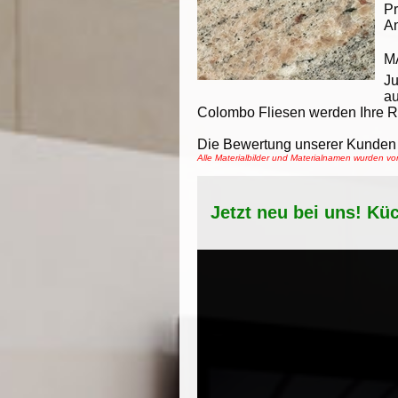
Pr
An
M
J
au
Colombo Fliesen werden Ihre R
Die Bewertung unserer Kunden 
Alle Materialbilder und Materialnamen wurden 
Jetzt neu bei uns! Kü