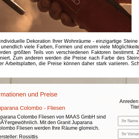
individuelle Dekoration Ihrer Wohnräume - einzigartige Steine
 unendlich viele Farben, Formen und enorm viele Möglichkeiten
rden größten Teils von verschiedenen Faktoren bestimmt.
finiert. Zum anderen werden die Preise nach Farbe des Ste
er Arbeitsplatten, die Preise können daher stark variieren. S
rmationen und Preise
Anreden 
Titel
uparana Colombo - Fliesen
uparana Colombo Fliesen von MAAS GmbH sind
ÃŸergewöhnlich. Mit den Granit Juparana
lombo Fliesen werden Ihre Räume glorreich.
rsteller:
Rossittis