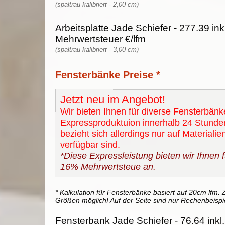
(spaltrau kalibriert - 2,00 cm)
Arbeitsplatte Jade Schiefer - 277.39 in
Mehrwertsteuer €/lfm
(spaltrau kalibriert - 3,00 cm)
Fensterbänke Preise *
Jetzt neu im Angebot!
Wir bieten Ihnen für diverse Fensterbänk
Expressproduktuion innerhalb 24 Stunde
bezieht sich allerdings nur auf Materialie
verfügbar sind.
*Diese Expressleistung bieten wir Ihnen fü
16% Mehrwertsteue an.
* Kalkulation für Fensterbänke basiert auf 20cm lfm. Z
Größen möglich! Auf der Seite sind nur Rechenbeispi
Fensterbank Jade Schiefer - 76.64 inkl