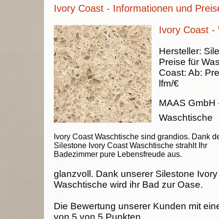
Ivory Coast - Informationen und Preis
Ivory Coast -
Hersteller:
Sil
Preise für Wa
Coast
:
Ab:
Pre
lfm/€
MAAS GmbH
Waschtische
Ivory Coast Waschtische sind grandios. Dank d
Silestone Ivory Coast Waschtische strahlt Ihr
Badezimmer pure Lebensfreude aus.
glanzvoll. Dank unserer Silestone Ivor
Waschtische wird ihr Bad zur Oase.
Die Bewertung unserer Kunden mit ein
von
5
von
5
Punkten.