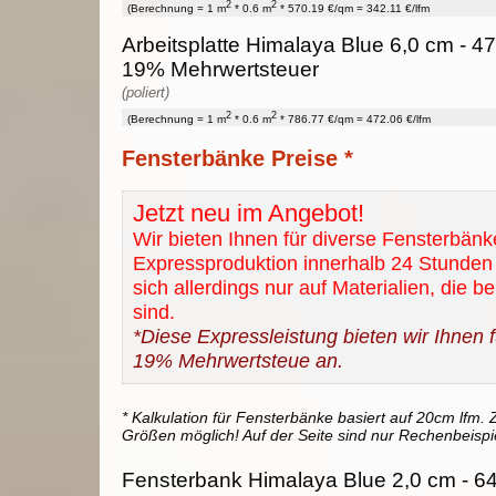
2
2
(Berechnung = 1 m
* 0.6 m
* 570.19 €/qm = 342.11 €/lfm
Arbeitsplatte Himalaya Blue 6,0 cm - 472
19% Mehrwertsteuer
(poliert)
2
2
(Berechnung = 1 m
* 0.6 m
* 786.77 €/qm = 472.06 €/lfm
Fensterbänke Preise *
Jetzt neu im Angebot!
Wir bieten Ihnen für diverse Fensterbänk
Expressproduktion innerhalb 24 Stunden 
sich allerdings nur auf Materialien, die b
sind.
*Diese Expressleistung bieten wir Ihnen fü
19% Mehrwertsteue an.
* Kalkulation für Fensterbänke basiert auf 20cm lfm. Z
Größen möglich! Auf der Seite sind nur Rechenbeispi
Fensterbank Himalaya Blue 2,0 cm - 64