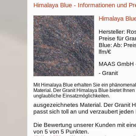
Himalaya Blue - Informationen und Pr
Himalaya Blue
Hersteller:
Ros
Preise für Gran
Blue
:
Ab:
Prei
lfm/€
MAAS GmbH
- Granit
Mit Himalaya Blue erhalten Sie ein phänomena
Material. Der Granit Himalaya Blue bietet Ihnen
unglaubliche Einsatzmöglichkeiten.
ausgezeichnetes Material. Der Granit 
passt sich toll an und verzaubert jeden
Die Bewertung unserer Kunden mit ein
von
5
von
5
Punkten.