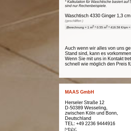
* Kalkulation für Waschtische basiert auf 
sind nur Rechenbeispiele.
Waschtisch 4330 Ginger 1,3 cm 
(geschliffen )
2
2
(Berechnung = 1 m
* 0.55 m
* 416.58 €/qm = 
Auch wenn wir alles von uns g
Stand sind, kann es vorkommen d
Wenn Sie mit uns in Kontakt tre
schnell wie möglich den Preis f
MAAS GmbH
Herseler Straße 12
D-50389
Wesseling
,
zwischen
Köln und Bonn
,
Deutschland
TEL: +49 2236 9444916