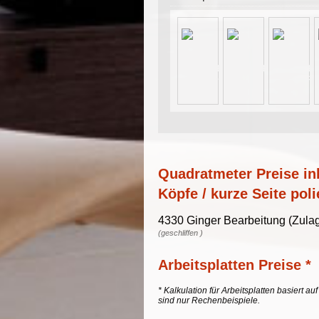
Quadratmeter Preise ink
Köpfe / kurze Seite poli
4330 Ginger Bearbeitung (Zulag
(geschliffen )
Arbeitsplatten Preise *
* Kalkulation für Arbeitsplatten basiert a
sind nur Rechenbeispiele.