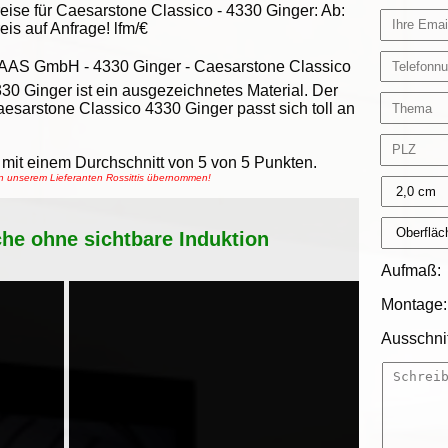
eise für Caesarstone Classico -
4330 Ginger
:
Ab:
eis auf Anfrage!
lfm/€
AAS GmbH
-
4330 Ginger - Caesarstone Classico
30 Ginger ist ein ausgezeichnetes Material. Der
esarstone Classico 4330 Ginger passt sich toll an
mit einem Durchschnitt von
5
von
5
Punkten.
on unserem Lieferanten Rossittis übernommen!
che ohne sichtbare Induktion
Aufmaß:
Montage:
Ausschnit