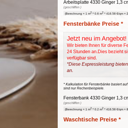
Arbeitsplatte 4330 Ginger 1,3 c
(geschliffen )
2
2
(Berechnung = 1 m
* 0.6 m
* 416.58 €/qm = 2
Fensterbänke Preise *
Jetzt neu im Angebot!
Wir bieten Ihnen für diverse 
24 Stunden an.Dies bezieht sic
verfügbar sind.
*Diese Expressleistung bieten
an.
* Kalkulation für Fensterbänke basiert auf
sind nur Rechenbeispiele.
Fensterbank 4330 Ginger 1,3 cm
(geschliffen )
2
2
(Berechnung = 1 m
* 0.2 m
* 416.58 €/qm = 8
Waschtische Preise *