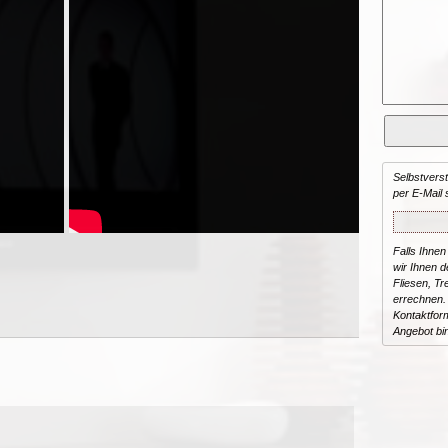
Selbstvers
per E-Mail 
Falls Ihnen
wir Ihnen de
Fliesen, T
errechnen.
Kontaktform
Angebot bi