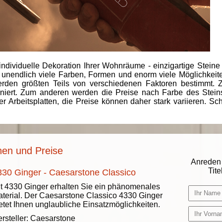
individuelle Dekoration Ihrer Wohnräume - einzigartige Steine
 unendlich viele Farben, Formen und enorm viele Möglichkeiten
rden größten Teils von verschiedenen Faktoren bestimmt.
finiert. Zum anderen werden die Preise nach Farbe des Ste
er Arbeitsplatten, die Preise können daher stark variieren. S
nen und Preise
Anreden 
Titel
330 Ginger - Caesarstone Classico
t 4330 Ginger erhalten Sie ein phänomenales
terial. Der Caesarstone Classico 4330 Ginger
etet Ihnen unglaubliche Einsatzmöglichkeiten.
rsteller:
Caesarstone