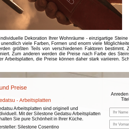
individuelle Dekoration Ihrer Wohnräume - einzigartige Steine
 unendlich viele Farben, Formen und enorm viele Möglichkeiten
rden größten Teils von verschiedenen Faktoren bestimmt.
finiert. Zum anderen werden die Preise nach Farbe des Ste
er Arbeitsplatten, die Preise können daher stark variieren. S
und Preise
Anreden 
Titel
edatsu - Arbeitsplatten
datsu Arbeitsplatten sind originell und
dividuell. Mit der Silestone Gedatsu Arbeitsplatten
halten Sie pure Schönheit in Ihrer Küche.
rsteller:
Silestone Cosentino