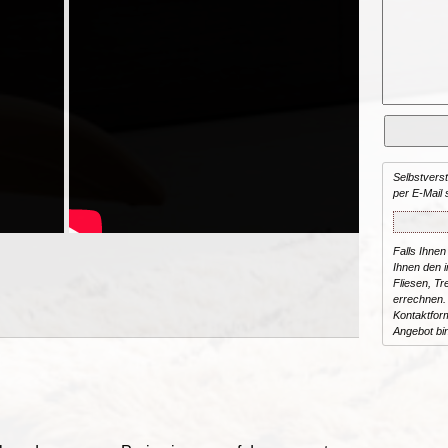
Selbstvers
per E-Mail 
Falls Ihnen
Ihnen den in
Fliesen, T
errechnen.
Kontaktform
Angebot bi