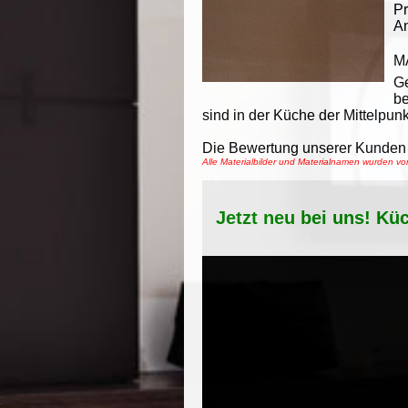
Pr
An
M
Ge
be
sind in der Küche der Mittelpunk
Die Bewertung unserer Kunden 
Alle Materialbilder und Materialnamen wurden 
Jetzt neu bei uns! Kü