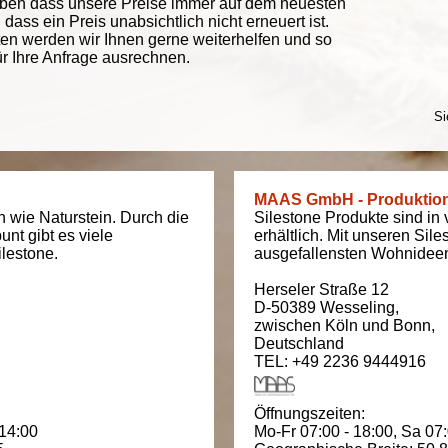
eben dass unsere Preise immer auf dem neuesten
ass ein Preis unabsichtlich nicht erneuert ist.
ten werden wir Ihnen gerne weiterhelfen und so
ür Ihre Anfrage ausrechnen.
Si
MAAS GmbH - Produktio
ch wie Naturstein. Durch die
Silestone Produkte sind in
bunt gibt es viele
erhältlich. Mit unseren Sil
lestone.
ausgefallensten Wohnidee
Herseler Straße 12
D-50389
Wesseling
,
zwischen
Köln und Bonn
,
Deutschland
TEL: +49 2236 9444916
Öffnungszeiten:
 14:00
Mo-Fr 07:00 - 18:00,
Sa 07: