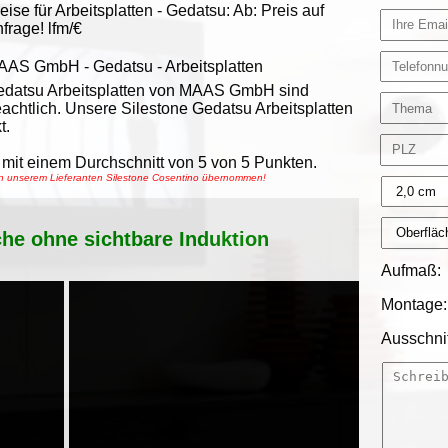
eise für Arbeitsplatten -
Gedatsu
:
Ab:
Preis auf
frage!
lfm/€
AAS GmbH
-
Gedatsu - Arbeitsplatten
datsu Arbeitsplatten von MAAS GmbH sind
achtlich. Unsere Silestone Gedatsu Arbeitsplatten
t.
mit einem Durchschnitt von
5
von
5
Punkten.
von unserem Lieferanten Silestone Cosentino übernommen!
che ohne sichtbare Induktion
Aufmaß:
Montage:
Ausschnit