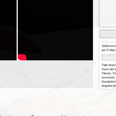
Selbstvers
per E-Mail 
Falls Ihnen
Ihnen den in
Fliesen, T
errechnen.
Kontaktform
Angebot bi