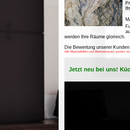
Pr
lf
M
F
au
werden Ihre Räume glorreich.
Die Bewertung unserer Kunden 
Alle Materialbilder und Materialnamen wurden 
Jetzt neu bei uns! Kü