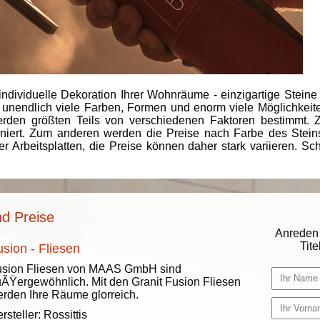
individuelle Dekoration Ihrer Wohnräume - einzigartige Steine
 unendlich viele Farben, Formen und enorm viele Möglichkeiten
rden größten Teils von verschiedenen Faktoren bestimmt.
finiert. Zum anderen werden die Preise nach Farbe des Ste
er Arbeitsplatten, die Preise können daher stark variieren. S
nd Preise
Anreden 
Titel
sion - Fliesen
usion Fliesen von MAAS GmbH sind
ÃŸergewöhnlich. Mit den Granit Fusion Fliesen
rden Ihre Räume glorreich.
rsteller:
Rossittis