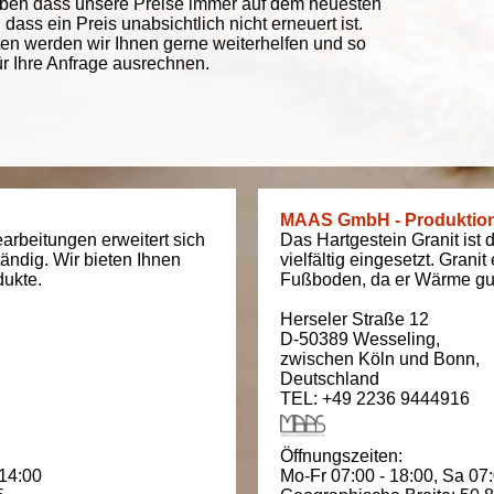
eben dass unsere Preise immer auf dem neuesten
ass ein Preis unabsichtlich nicht erneuert ist.
ten werden wir Ihnen gerne weiterhelfen und so
ür Ihre Anfrage ausrechnen.
MAAS GmbH - Produktio
arbeitungen erweitert sich
Das Hartgestein Granit ist 
tändig. Wir bieten Ihnen
vielfältig eingesetzt. Grani
dukte.
Fußboden, da er Wärme gut
Herseler Straße 12
D-50389
Wesseling
,
zwischen
Köln und Bonn
,
Deutschland
TEL: +49 2236 9444916
Öffnungszeiten:
 14:00
Mo-Fr 07:00 - 18:00,
Sa 07: