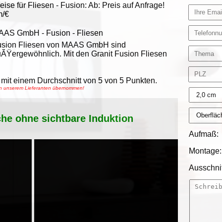
eise für Fliesen -
Fusion
:
Ab:
Preis auf Anfrage!
m/€
AAS GmbH
-
Fusion - Fliesen
usion Fliesen von MAAS GmbH sind
ÃŸergewöhnlich. Mit den Granit Fusion Fliesen
mit einem Durchschnitt von
5
von
5
Punkten.
von unserem Lieferanten übernommen!
che ohne sichtbare Induktion
Aufmaß:
Montage:
Ausschnit