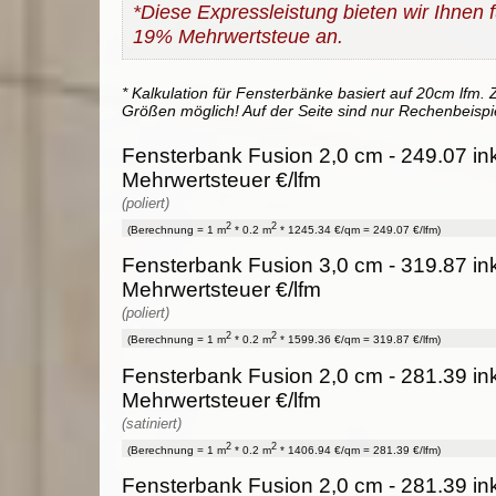
*Diese Expressleistung bieten wir Ihnen fü
19% Mehrwertsteue an.
* Kalkulation für Fensterbänke basiert auf 20cm lfm. Z
Größen möglich! Auf der Seite sind nur Rechenbeispi
Fensterbank Fusion 2,0 cm - 249.07 in
Mehrwertsteuer €/lfm
(poliert)
2
2
(Berechnung = 1 m
* 0.2 m
* 1245.34 €/qm = 249.07 €/lfm)
Fensterbank Fusion 3,0 cm - 319.87 in
Mehrwertsteuer €/lfm
(poliert)
2
2
(Berechnung = 1 m
* 0.2 m
* 1599.36 €/qm = 319.87 €/lfm)
Fensterbank Fusion 2,0 cm - 281.39 in
Mehrwertsteuer €/lfm
(satiniert)
2
2
(Berechnung = 1 m
* 0.2 m
* 1406.94 €/qm = 281.39 €/lfm)
Fensterbank Fusion 2,0 cm - 281.39 in