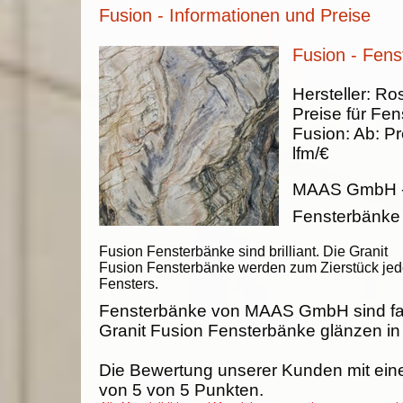
Fusion - Informationen und Preise
Fusion - Fen
Hersteller:
Ros
Preise für Fen
Fusion
:
Ab:
Pr
lfm/€
MAAS GmbH
Fensterbänke
Fusion Fensterbänke sind brilliant. Die Granit
Fusion Fensterbänke werden zum Zierstück je
Fensters.
Fensterbänke von MAAS GmbH sind fab
Granit Fusion Fensterbänke glänzen in 
Die Bewertung unserer Kunden mit ein
von
5
von
5
Punkten.