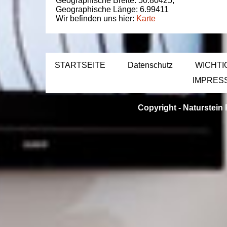
Geographische Breite:
50.80425
,
Geographische Länge:
6.99411
Wir befinden uns hier:
Karte
STARTSEITE
Datenschutz
WICHTI
IMPRES
Copyright -
Naturstein 