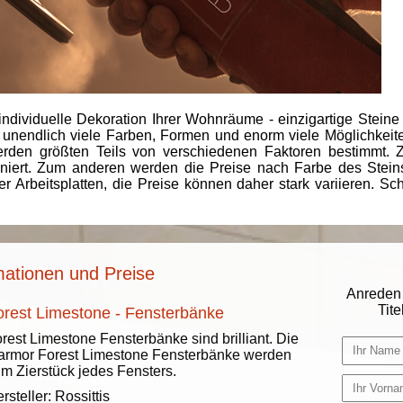
individuelle Dekoration Ihrer Wohnräume - einzigartige Steine
 unendlich viele Farben, Formen und enorm viele Möglichkeiten
rden größten Teils von verschiedenen Faktoren bestimmt.
finiert. Zum anderen werden die Preise nach Farbe des Ste
er Arbeitsplatten, die Preise können daher stark variieren. S
mationen und Preise
Anreden 
Titel
orest Limestone - Fensterbänke
rest Limestone Fensterbänke sind brilliant. Die
rmor Forest Limestone Fensterbänke werden
m Zierstück jedes Fensters.
rsteller:
Rossittis