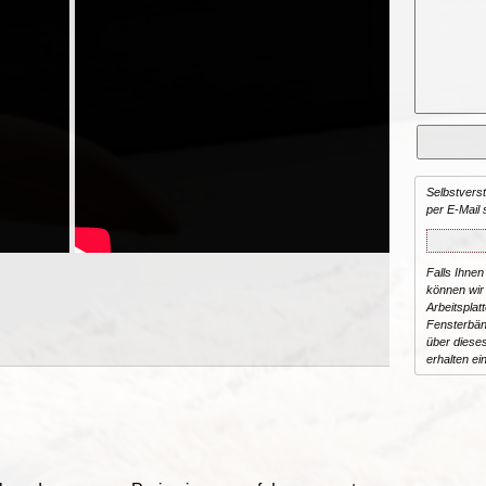
Selbstvers
per E-Mail 
Falls Ihnen
können wir 
Arbeitsplat
Fensterbän
über dieses
erhalten ei