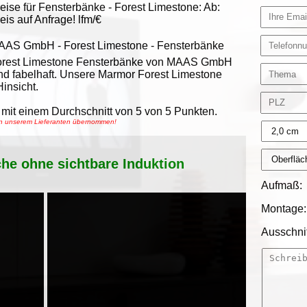
eise für Fensterbänke -
Forest Limestone
:
Ab:
eis auf Anfrage!
lfm/€
AAS GmbH
-
Forest Limestone - Fensterbänke
orest Limestone Fensterbänke von MAAS GmbH
nd fabelhaft. Unsere Marmor Forest Limestone
insicht.
mit einem Durchschnitt von
5
von
5
Punkten.
von unserem Lieferanten übernommen!
che ohne sichtbare Induktion
Aufmaß:
Montage:
Ausschnit