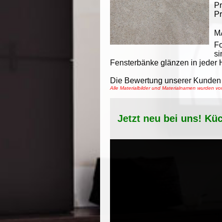
Pr
Pr
M
F
si
Fensterbänke glänzen in jeder H
Die Bewertung unserer Kunden 
Alle Materialbilder und Materialnamen wurden 
Jetzt neu bei uns! Kü