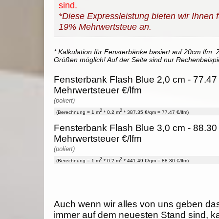
sind.
*Diese Expressleistung bieten wir Ihnen fü
19% Mehrwertsteue an.
* Kalkulation für Fensterbänke basiert auf 20cm lfm. Z
Größen möglich! Auf der Seite sind nur Rechenbeispi
Fensterbank Flash Blue 2,0 cm - 77.47 
Mehrwertsteuer €/lfm
(poliert)
2
2
(Berechnung = 1 m
* 0.2 m
* 387.35 €/qm = 77.47 €/lfm)
Fensterbank Flash Blue 3,0 cm - 88.30 
Mehrwertsteuer €/lfm
(poliert)
2
2
(Berechnung = 1 m
* 0.2 m
* 441.49 €/qm = 88.30 €/lfm)
Auch wenn wir alles von uns geben da
immer auf dem neuesten Stand sind, k