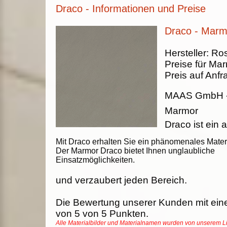
Draco - Informationen und Preise
Draco - Marm
Hersteller:
Ros
Preise für Ma
Preis auf Anfr
MAAS GmbH
Marmor
Draco ist ein
Mit Draco erhalten Sie ein phänomenales Materi
Der Marmor Draco bietet Ihnen unglaubliche
Einsatzmöglichkeiten.
und verzaubert jeden Bereich.
Die Bewertung unserer Kunden mit ein
von
5
von
5
Punkten.
Alle Materialbilder und Materialnamen wurden von unserem 