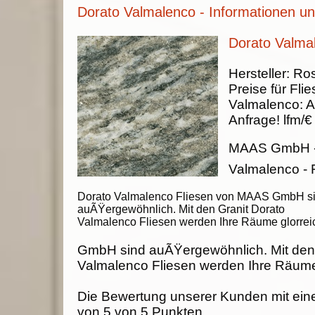
Dorato Valmalenco - Informationen un
Dorato Valmal
Hersteller:
Ros
Preise für Fli
Valmalenco
:
A
Anfrage!
lfm/€
MAAS GmbH
Valmalenco - 
Dorato Valmalenco Fliesen von MAAS GmbH s
auÃŸergewöhnlich. Mit den Granit Dorato
Valmalenco Fliesen werden Ihre Räume glorrei
GmbH sind auÃŸergewöhnlich. Mit den 
Valmalenco Fliesen werden Ihre Räume 
Die Bewertung unserer Kunden mit ein
von
5
von
5
Punkten.