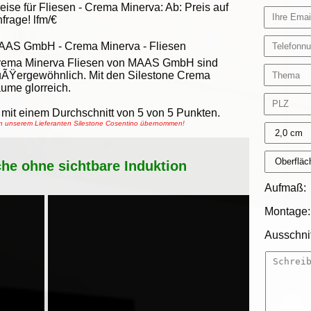
eise für Fliesen -
Crema Minerva
:
Ab:
Preis auf
frage!
lfm/€
AAS GmbH
-
Crema Minerva - Fliesen
rema Minerva Fliesen von MAAS GmbH sind
ÃŸergewöhnlich. Mit den Silestone Crema
ume glorreich.
mit einem Durchschnitt von
5
von
5
Punkten.
von unserem Lieferanten Silestone Cosentino übernommen!
che ohne sichtbare Induktion
Aufmaß:
Montage:
Ausschnit