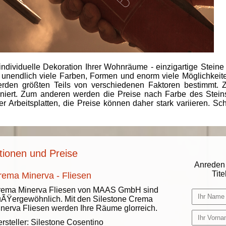
individuelle Dekoration Ihrer Wohnräume - einzigartige Steine
 unendlich viele Farben, Formen und enorm viele Möglichkeiten
rden größten Teils von verschiedenen Faktoren bestimmt.
finiert. Zum anderen werden die Preise nach Farbe des Ste
er Arbeitsplatten, die Preise können daher stark variieren. S
tionen und Preise
Anreden 
Titel
rema Minerva - Fliesen
rema Minerva Fliesen von MAAS GmbH sind
ÃŸergewöhnlich. Mit den Silestone Crema
nerva Fliesen werden Ihre Räume glorreich.
rsteller:
Silestone Cosentino