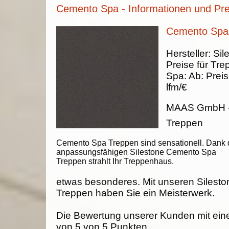
Cemento Spa - Informationen und Pre
Cemento Spa 
Hersteller:
Sil
Preise für Tre
Spa
:
Ab:
Preis
lfm/€
MAAS GmbH
Treppen
Cemento Spa Treppen sind sensationell. Dank 
anpassungsfähigen Silestone Cemento Spa
Treppen strahlt Ihr Treppenhaus.
etwas besonderes. Mit unseren Siles
Treppen haben Sie ein Meisterwerk.
Die Bewertung unserer Kunden mit ein
von
5
von
5
Punkten.