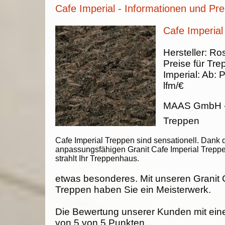
Cafe Imperial - Informationen und Pre
Cafe Imperial
Hersteller:
Ros
Preise für Tre
Imperial
:
Ab:
P
lfm/€
MAAS GmbH
Treppen
Cafe Imperial Treppen sind sensationell. Dank 
anpassungsfähigen Granit Cafe Imperial Trepp
strahlt Ihr Treppenhaus.
etwas besonderes. Mit unseren Granit 
Treppen haben Sie ein Meisterwerk.
Die Bewertung unserer Kunden mit ein
von
5
von
5
Punkten.