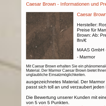
Caesar Brown - Informationen und Pr
Caesar Brown
Hersteller:
Ros
Preise für Ma
Brown
:
Ab:
Pr
lfm/€
MAAS GmbH
- Marmor
Mit Caesar Brown erhalten Sie ein phänomenal
Material. Der Marmor Caesar Brown bietet Ihne
unglaubliche Einsatzmöglichkeiten.
ausgezeichnetes Material. Der Marmo
passt sich toll an und verzaubert jeden
Die Bewertung unserer Kunden mit ein
von
5
von
5
Punkten.