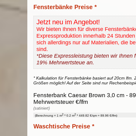
Fensterbänke Preise *
Jetzt neu im Angebot!
Wir bieten Ihnen für diverse Fensterbänk
Expressproduktion innerhalb 24 Stunden 
sich allerdings nur auf Materialien, die b
sind.
*Diese Expressleistung bieten wir Ihnen fü
19% Mehrwertsteue an.
* Kalkulation für Fensterbänke basiert auf 20cm lfm. Z
Größen möglich! Auf der Seite sind nur Rechenbeispi
Fensterbank Caesar Brown 3,0 cm - 89
Mehrwertsteuer €/lfm
(satiniert)
2
2
(Berechnung = 1 m
* 0.2 m
* 449.82 €/qm = 89.96 €/lfm)
Waschtische Preise *