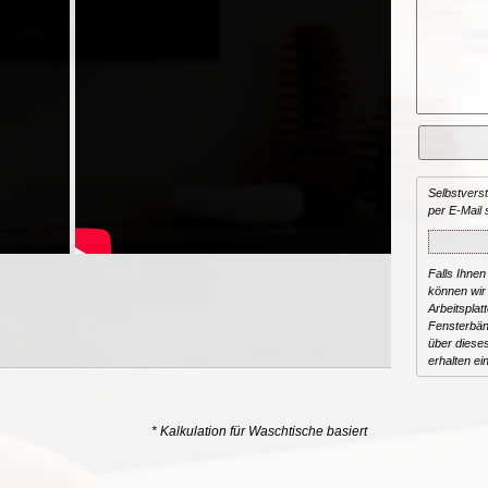
Selbstvers
per E-Mail 
Falls Ihnen
können wir 
Arbeitsplat
Fensterbän
über dieses
erhalten ei
* Kalkulation für Waschtische basiert