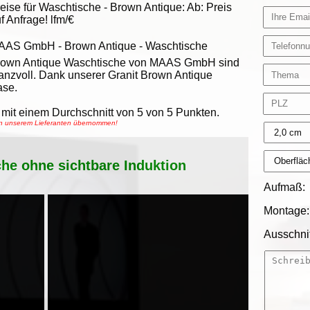
eise für Waschtische -
Brown Antique
:
Ab:
Preis
f Anfrage!
lfm/€
AAS GmbH
-
Brown Antique - Waschtische
rown Antique Waschtische von MAAS GmbH sind
anzvoll. Dank unserer Granit Brown Antique
ase.
mit einem Durchschnitt von
5
von
5
Punkten.
von unserem Lieferanten übernommen!
che ohne sichtbare Induktion
Aufmaß:
Montage:
Ausschnit