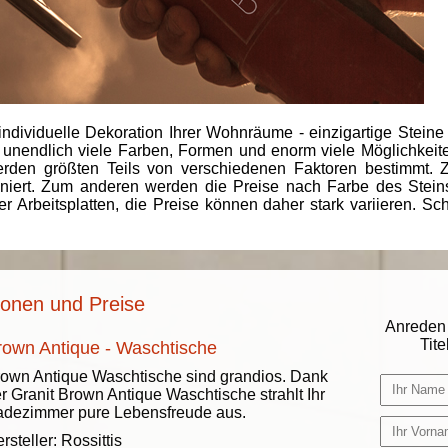
individuelle Dekoration Ihrer Wohnräume - einzigartige Steine
 unendlich viele Farben, Formen und enorm viele Möglichkeiten
rden größten Teils von verschiedenen Faktoren bestimmt.
finiert. Zum anderen werden die Preise nach Farbe des Ste
er Arbeitsplatten, die Preise können daher stark variieren. S
ionen und Preise
Anreden 
Titel
rown Antique - Waschtische
own Antique Waschtische sind grandios. Dank
r Granit Brown Antique Waschtische strahlt Ihr
dezimmer pure Lebensfreude aus.
rsteller:
Rossittis