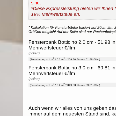
sind.
*Diese Expressleistung bieten wir Ihnen fü
19% Mehrwertsteue an.
* Kalkulation für Fensterbänke basiert auf 20cm lfm. Z
Größen möglich! Auf der Seite sind nur Rechenbeispi
Fensterbank Botticino 2,0 cm - 51.98 i
Mehrwertsteuer €/lfm
(poliert)
2
2
(Berechnung = 1 m
* 0.2 m
* 259.90 €/qm = 51.98 €/lfm)
Fensterbank Botticino 3,0 cm - 69.81 i
Mehrwertsteuer €/lfm
(poliert)
2
2
(Berechnung = 1 m
* 0.2 m
* 349.03 €/qm = 69.81 €/lfm)
Auch wenn wir alles von uns geben da
immer auf dem neuesten Stand sind, k