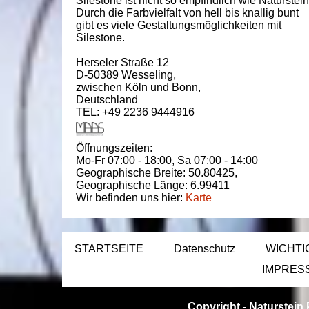
Silestone ist nicht so empfindlich wie Naturstein
Durch die Farbvielfalt von hell bis knallig bunt
gibt es viele Gestaltungsmöglichkeiten mit
Silestone.
Herseler Straße 12
D-50389
Wesseling
,
zwischen
Köln und Bonn
,
Deutschland
TEL: +49 2236 9444916
Öffnungszeiten:
Mo-Fr 07:00 - 18:00,
Sa 07:00 - 14:00
Geographische Breite:
50.80425
,
Geographische Länge:
6.99411
Wir befinden uns hier:
Karte
STARTSEITE
Datenschutz
WICHTI
IMPRES
Copyright -
Naturstein 