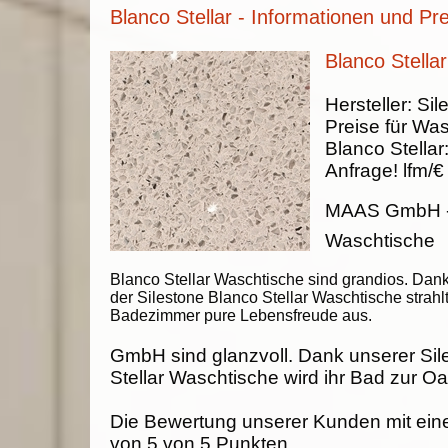
Blanco Stellar - Informationen und Pr
Blanco Stella
Hersteller:
Sil
Preise für Was
Blanco Stellar
Anfrage!
lfm/€
MAAS GmbH
Waschtische
Blanco Stellar Waschtische sind grandios. Dan
der Silestone Blanco Stellar Waschtische strahlt
Badezimmer pure Lebensfreude aus.
GmbH sind glanzvoll. Dank unserer Sil
Stellar Waschtische wird ihr Bad zur Oa
Die Bewertung unserer Kunden mit ein
von
5
von
5
Punkten.