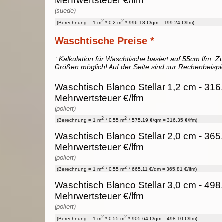
Mehrwertsteuer €/lfm
(suede)
2
2
(Berechnung = 1 m
* 0.2 m
* 996.18 €/qm = 199.24 €/lfm)
Waschtische Preise *
* Kalkulation für Waschtische basiert auf 55cm lfm. Zu
Größen möglich! Auf der Seite sind nur Rechenbeispi
Waschtisch Blanco Stellar 1,2 cm - 316
Mehrwertsteuer €/lfm
(poliert)
2
2
(Berechnung = 1 m
* 0.55 m
* 575.19 €/qm = 316.35 €/lfm)
Waschtisch Blanco Stellar 2,0 cm - 365
Mehrwertsteuer €/lfm
(poliert)
2
2
(Berechnung = 1 m
* 0.55 m
* 665.11 €/qm = 365.81 €/lfm)
Waschtisch Blanco Stellar 3,0 cm - 498
Mehrwertsteuer €/lfm
(poliert)
2
2
(Berechnung = 1 m
* 0.55 m
* 905.64 €/qm = 498.10 €/lfm)