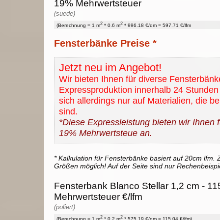
19% Mehrwertsteuer
(suede)
2
2
(Berechnung = 1 m
* 0.6 m
* 996.18 €/qm = 597.71 €/lfm
Fensterbänke Preise *
Jetzt neu im Angebot!
Wir bieten Ihnen für diverse Fensterbänk
Expressproduktion innerhalb 24 Stunden 
sich allerdings nur auf Materialien, die b
sind.
*Diese Expressleistung bieten wir Ihnen fü
19% Mehrwertsteue an.
* Kalkulation für Fensterbänke basiert auf 20cm lfm. Z
Größen möglich! Auf der Seite sind nur Rechenbeispi
Fensterbank Blanco Stellar 1,2 cm - 11
Mehrwertsteuer €/lfm
(poliert)
2
2
(Berechnung = 1 m
* 0.2 m
* 575.19 €/qm = 115.04 €/lfm)