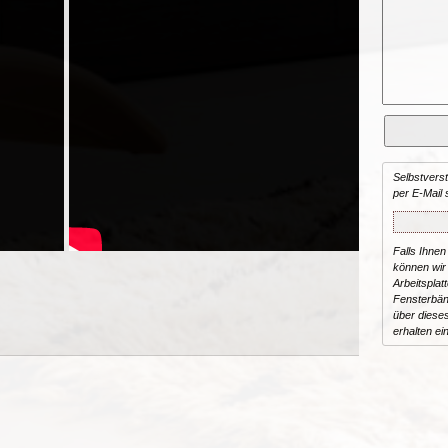
Selbstvers
per E-Mail 
Falls Ihnen
können wir 
Arbeitsplat
Fensterbän
über dieses
erhalten ei