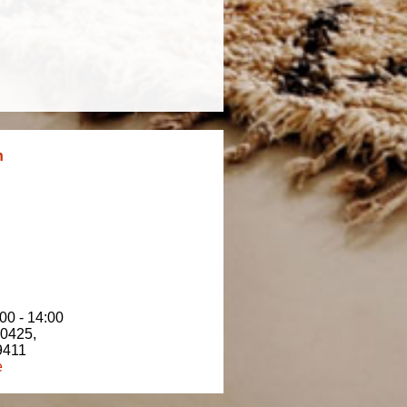
n
00 - 14:00
80425
,
9411
e