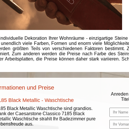
individuelle Dekoration Ihrer Wohnräume - einzigartige Steine
 unendlich viele Farben, Formen und enorm viele Möglichkeiten
rden größten Teils von verschiedenen Faktoren bestimmt.
finiert. Zum anderen werden die Preise nach Farbe des Ste
er Arbeitsplatten, die Preise können daher stark variieren. S
ormationen und Preise
Anreden 
Titel
185 Black Metallic - Waschtische
85 Black Metallic Waschtische sind grandios.
nk der Caesarstone Classico 7185 Black
tallic Waschtische strahlt Ihr Badezimmer pure
bensfreude aus.