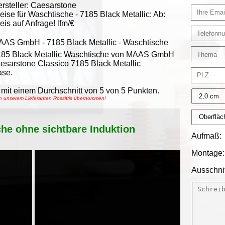
rsteller:
Caesarstone
eise für Waschtische -
7185 Black Metallic
:
Ab:
eis auf Anfrage!
lfm/€
AAS GmbH
-
7185 Black Metallic - Waschtische
185 Black Metallic Waschtische von MAAS GmbH
aesarstone Classico 7185 Black Metallic
ase.
mit einem Durchschnitt von
5
von
5
Punkten.
on unserem Lieferanten Rossittis übernommen!
che ohne sichtbare Induktion
Aufmaß:
Montage:
Ausschnit