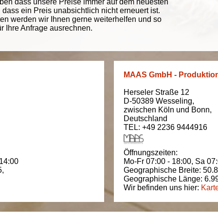
eben dass unsere Preise immer auf dem neuesten
ass ein Preis unabsichtlich nicht erneuert ist.
ten werden wir Ihnen gerne weiterhelfen und so
ür Ihre Anfrage ausrechnen.
MAAS GmbH - Produktio
Herseler Straße 12
D-50389
Wesseling
,
zwischen
Köln und Bonn
,
Deutschland
TEL: +49 2236 9444916
Öffnungszeiten:
 14:00
Mo-Fr 07:00 - 18:00,
Sa 07:
5
,
Geographische Breite:
50.
Geographische Länge:
6.9
Wir befinden uns hier:
Kart