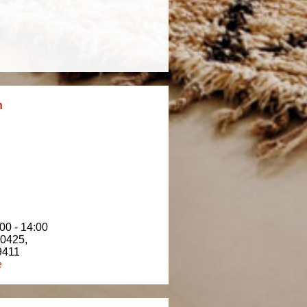
n
00 - 14:00
80425
,
9411
e