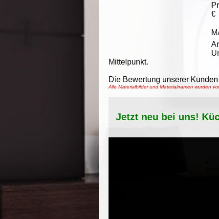
Pr
€
M
Ar
Un
Mittelpunkt.
Die Bewertung unserer Kunden 
Alle Materialbilder und Materialnamen wurden 
Jetzt neu bei uns! Kü