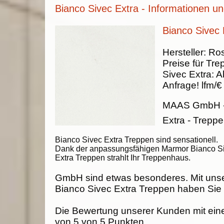
Bianco Sivec Extra - Informationen un
Bianco Sivec 
Hersteller:
Ros
Preise für Tre
Sivec Extra
:
A
Anfrage!
lfm/€
MAAS GmbH
Extra - Trepp
Bianco Sivec Extra Treppen sind sensationell.
Dank der anpassungsfähigen Marmor Bianco S
Extra Treppen strahlt Ihr Treppenhaus.
GmbH sind etwas besonderes. Mit uns
Bianco Sivec Extra Treppen haben Sie 
Die Bewertung unserer Kunden mit ein
von
5
von
5
Punkten.