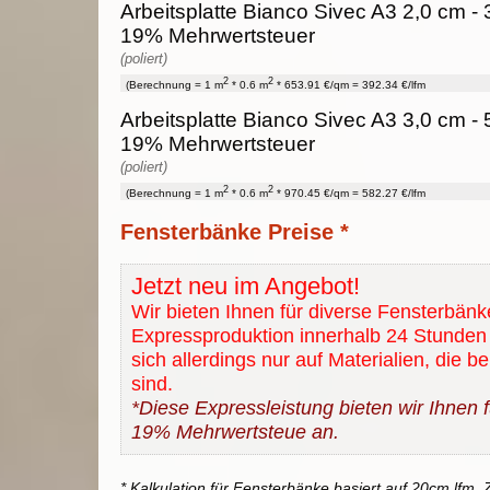
Arbeitsplatte Bianco Sivec A3 2,0 cm - 3
19% Mehrwertsteuer
(poliert)
2
2
(Berechnung = 1 m
* 0.6 m
* 653.91 €/qm = 392.34 €/lfm
Arbeitsplatte Bianco Sivec A3 3,0 cm - 5
19% Mehrwertsteuer
(poliert)
2
2
(Berechnung = 1 m
* 0.6 m
* 970.45 €/qm = 582.27 €/lfm
Fensterbänke Preise *
Jetzt neu im Angebot!
Wir bieten Ihnen für diverse Fensterbänk
Expressproduktion innerhalb 24 Stunden 
sich allerdings nur auf Materialien, die b
sind.
*Diese Expressleistung bieten wir Ihnen fü
19% Mehrwertsteue an.
* Kalkulation für Fensterbänke basiert auf 20cm lfm. Z