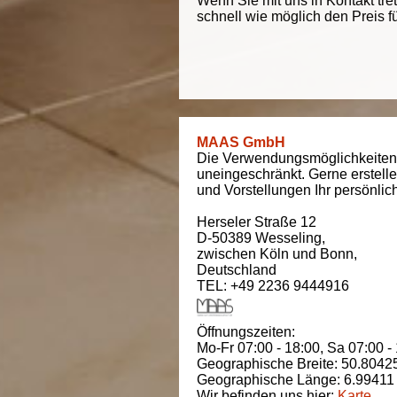
Wenn Sie mit uns in Kontakt tre
schnell wie möglich den Preis f
MAAS GmbH
Die Verwendungsmöglichkeiten
uneingeschränkt. Gerne erstell
und Vorstellungen Ihr persönli
Herseler Straße 12
D-50389
Wesseling
,
zwischen
Köln und Bonn
,
Deutschland
TEL: +49 2236 9444916
Öffnungszeiten:
Mo-Fr 07:00 - 18:00,
Sa 07:00 -
Geographische Breite:
50.8042
Geographische Länge:
6.99411
Wir befinden uns hier:
Karte