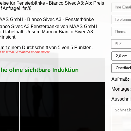
eise für Fensterbänke -
Bianco Sivec A3
:
Ab:
Preis
f Anfrage!
lfm/€
AAS GmbH
-
Bianco Sivec A3 - Fensterbänke
ianco Sivec A3 Fensterbänke von MAAS GmbH
nd fabelhaft. Unsere Marmor Bianco Sivec A3
insicht.
mit einem Durchschnitt von
5
von
5
Punkten.
von unserem Lieferanten übernommen!
che ohne sichtbare Induktion
Aufmaß:
Montage:
Ausschnit