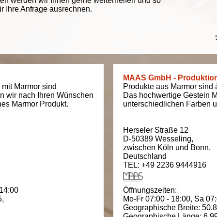
ten werden wir Ihnen gerne weiterhelfen und so
ür Ihre Anfrage ausrechnen.
MAAS GmbH - Produktio
 mit Marmor sind
Produkte aus Marmor sind äu
en wir nach Ihren Wünschen
Das hochwertige Gestein M
ches Marmor Produkt.
unterschiedlichen Farben un
Herseler Straße 12
D-50389
Wesseling
,
zwischen
Köln und Bonn
,
Deutschland
TEL: +49 2236 9444916
 14:00
Öffnungszeiten:
5
,
Mo-Fr 07:00 - 18:00,
Sa 07:
Geographische Breite:
50.
Geographische Länge:
6.9