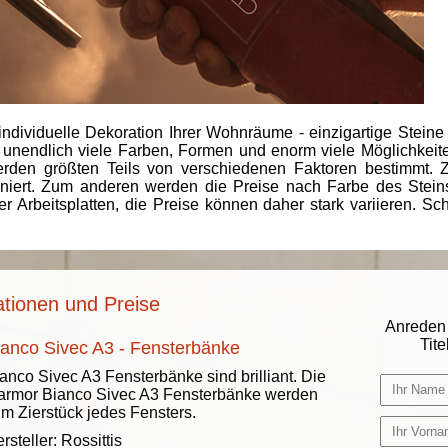
individuelle Dekoration Ihrer Wohnräume - einzigartige Steine
 unendlich viele Farben, Formen und enorm viele Möglichkeiten
rden größten Teils von verschiedenen Faktoren bestimmt.
finiert. Zum anderen werden die Preise nach Farbe des Ste
er Arbeitsplatten, die Preise können daher stark variieren. S
ationen und Preise
Anreden 
Titel
ianco Sivec A3 - Fensterbänke
anco Sivec A3 Fensterbänke sind brilliant. Die
rmor Bianco Sivec A3 Fensterbänke werden
m Zierstück jedes Fensters.
rsteller:
Rossittis