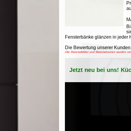
Pr
au
M
B
si
Fensterbänke glänzen in jeder H
Die Bewertung unserer Kunden 
Alle Materialbilder und Materialnamen wurden 
Jetzt neu bei uns! Kü