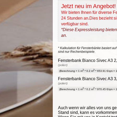
Jetzt neu im Angebot!
Wir bieten Ihnen für diverse 
24 Stunden an.Dies bezieht sic
verfügbar sind.
*Diese Expressleistung bieten
an.
* Kalkulation für Fensterbänke basiert auf
sind nur Rechenbeispiele.
Fensterbank Bianco Sivec A3 2,
(poliert)
2
2
(Berechnung = 1 m
* 0.2 m
* 653.91 €/qm = 1
Fensterbank Bianco Sivec A3 3,
(poliert)
2
2
(Berechnung = 1 m
* 0.2 m
* 970.45 €/qm = 1
Auch wenn wir alles von uns g
Stand sind, kann es vorkommen d