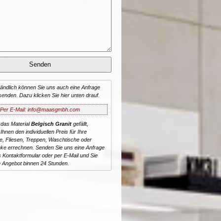
tändlich können Sie uns auch eine Anfrage
senden. Dazu klicken Sie hier unten drauf.
Per E-Mail: info@maasgmbh.com
 das Material
Belgisch Granit
gefällt,
Ihnen den individuellen Preis für Ihre
te, Fliesen, Treppen, Waschtische oder
ke errechnen. Senden Sie uns eine Anfrage
 Kontaktformular oder per E-Mail und Sie
n Angebot binnen 24 Stunden.