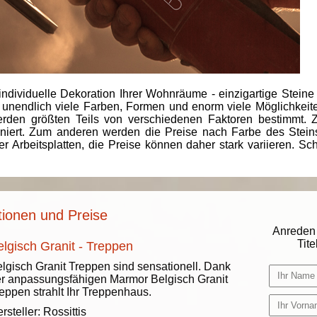
individuelle Dekoration Ihrer Wohnräume - einzigartige Steine
 unendlich viele Farben, Formen und enorm viele Möglichkeiten
rden größten Teils von verschiedenen Faktoren bestimmt.
finiert. Zum anderen werden die Preise nach Farbe des Ste
er Arbeitsplatten, die Preise können daher stark variieren. S
tionen und Preise
Anreden 
Titel
elgisch Granit - Treppen
lgisch Granit Treppen sind sensationell. Dank
r anpassungsfähigen Marmor Belgisch Granit
eppen strahlt Ihr Treppenhaus.
rsteller:
Rossittis