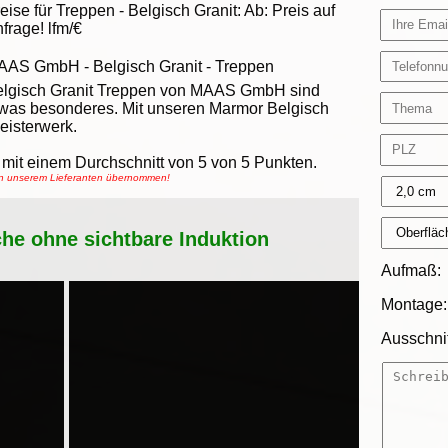
eise für Treppen -
Belgisch Granit
:
Ab:
Preis auf
frage!
lfm/€
AAS GmbH
-
Belgisch Granit - Treppen
lgisch Granit Treppen von MAAS GmbH sind
was besonderes. Mit unseren Marmor Belgisch
eisterwerk.
mit einem Durchschnitt von
5
von
5
Punkten.
von unserem Lieferanten übernommen!
che ohne sichtbare Induktion
Aufmaß:
Montage:
Ausschnit