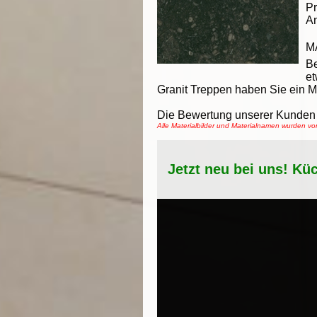
Pr
An
M
Be
et
Granit Treppen haben Sie ein M
Die Bewertung unserer Kunden 
Alle Materialbilder und Materialnamen wurden 
Jetzt neu bei uns! Kü