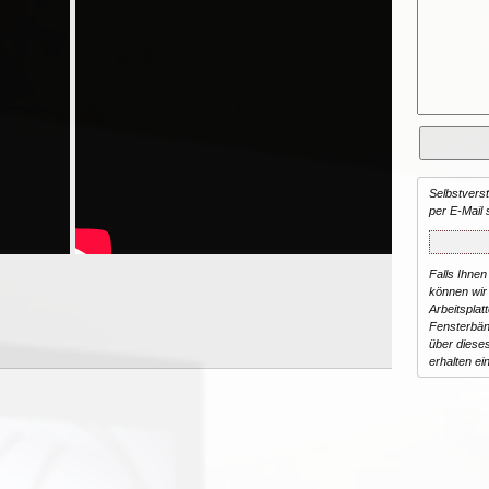
Selbstvers
per E-Mail 
Falls Ihnen
können wir 
Arbeitsplat
Fensterbän
über dieses
erhalten ei