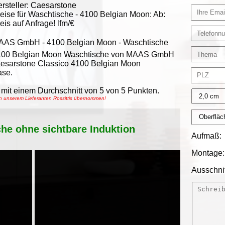
rsteller:
Caesarstone
eise für Waschtische -
4100 Belgian Moon
:
Ab:
eis auf Anfrage!
lfm/€
AAS GmbH
-
4100 Belgian Moon - Waschtische
100 Belgian Moon Waschtische von MAAS GmbH
Caesarstone Classico 4100 Belgian Moon
ase.
mit einem Durchschnitt von
5
von
5
Punkten.
on unserem Lieferanten Rossittis übernommen!
che ohne sichtbare Induktion
Aufmaß:
Montage:
Ausschnit