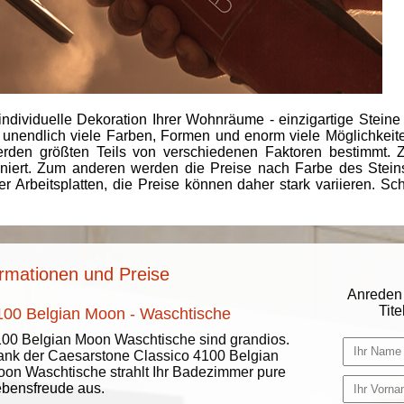
individuelle Dekoration Ihrer Wohnräume - einzigartige Steine
 unendlich viele Farben, Formen und enorm viele Möglichkeiten
rden größten Teils von verschiedenen Faktoren bestimmt.
finiert. Zum anderen werden die Preise nach Farbe des Ste
er Arbeitsplatten, die Preise können daher stark variieren. S
rmationen und Preise
Anreden 
Titel
100 Belgian Moon - Waschtische
00 Belgian Moon Waschtische sind grandios.
nk der Caesarstone Classico 4100 Belgian
on Waschtische strahlt Ihr Badezimmer pure
bensfreude aus.