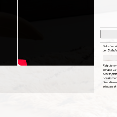
Selbstvers
per E-Mail 
Falls Ihnen
können wir 
Arbeitsplat
Fensterbän
über dieses
erhalten ei