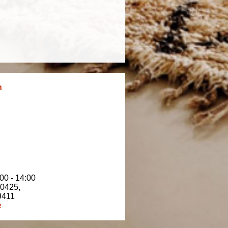
n
00 - 14:00
80425
,
9411
e