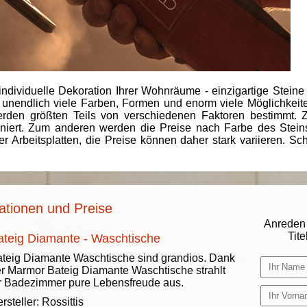
individuelle Dekoration Ihrer Wohnräume - einzigartige Steine
 unendlich viele Farben, Formen und enorm viele Möglichkeiten
rden größten Teils von verschiedenen Faktoren bestimmt.
finiert. Zum anderen werden die Preise nach Farbe des Ste
er Arbeitsplatten, die Preise können daher stark variieren. S
ationen und Preise
Anreden 
Titel
ateig Diamante - Waschtische
teig Diamante Waschtische sind grandios. Dank
r Marmor Bateig Diamante Waschtische strahlt
r Badezimmer pure Lebensfreude aus.
rsteller:
Rossittis