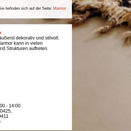
Sie befinden sich auf der Seite:
Marmor
n
ßerst dekorativ und stilvoll.
armor kann in vielen
d Strukturen auftreten.
00 - 14:00
80425
,
9411
e