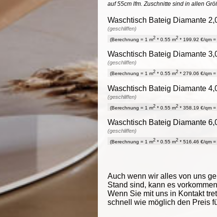
auf 55cm lfm. Zuschnitte sind in allen Gr
Waschtisch Bateig Diamante 2,0
(geschliffen)
2
2
(Berechnung = 1 m
* 0.55 m
* 199.92 €/qm = 
Waschtisch Bateig Diamante 3,0
(geschliffen)
2
2
(Berechnung = 1 m
* 0.55 m
* 279.06 €/qm = 
Waschtisch Bateig Diamante 4,0
(geschliffen)
2
2
(Berechnung = 1 m
* 0.55 m
* 358.19 €/qm = 
Waschtisch Bateig Diamante 6,0
(geschliffen)
2
2
(Berechnung = 1 m
* 0.55 m
* 516.46 €/qm = 
Auch wenn wir alles von uns g
Stand sind, kann es vorkommen d
Wenn Sie mit uns in Kontakt tre
schnell wie möglich den Preis f