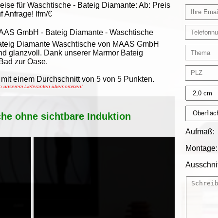
eise für Waschtische -
Bateig Diamante
:
Ab:
Preis
f Anfrage!
lfm/€
AAS GmbH
-
Bateig Diamante - Waschtische
ateig Diamante Waschtische von MAAS GmbH
nd glanzvoll. Dank unserer Marmor Bateig
 Bad zur Oase.
mit einem Durchschnitt von
5
von
5
Punkten.
von unserem Lieferanten übernommen!
che ohne sichtbare Induktion
Aufmaß:
Montage:
Ausschnit