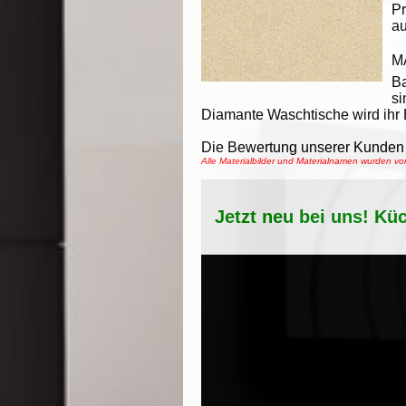
Pr
au
M
B
si
Diamante Waschtische wird ihr
Die Bewertung unserer Kunden 
Alle Materialbilder und Materialnamen wurden 
Jetzt neu bei uns! Kü