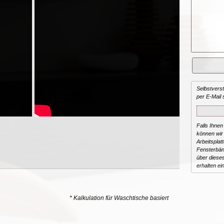
Selbstvers
per E-Mail 
Falls Ihnen
können wir 
Arbeitsplat
Fensterbän
über dieses
erhalten ei
* Kalkulation für Waschtische basiert