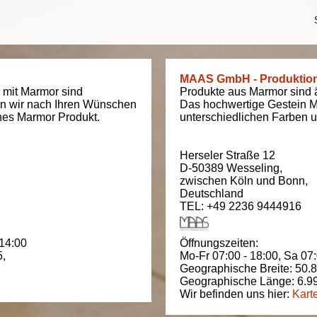
MAAS GmbH - Produktio
 mit Marmor sind
Produkte aus Marmor sind äu
en wir nach Ihren Wünschen
Das hochwertige Gestein M
ches Marmor Produkt.
unterschiedlichen Farben un
Herseler Straße 12
D-50389
Wesseling
,
zwischen
Köln und Bonn
,
Deutschland
TEL: +49 2236 9444916
 14:00
Öffnungszeiten:
5
,
Mo-Fr 07:00 - 18:00,
Sa 07:
Geographische Breite:
50.
Geographische Länge:
6.9
Wir befinden uns hier:
Kart