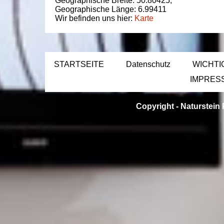
Geographische Breite:
50.80425
,
Geographische Länge:
6.99411
Wir befinden uns hier:
Karte
STARTSEITE
Datenschutz
WICHTI
IMPRES
Copyright -
Naturstein 