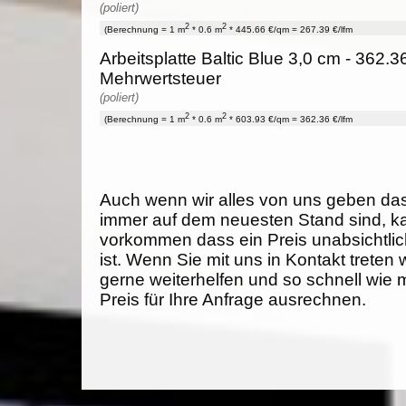
(poliert)
2
2
(Berechnung = 1 m
* 0.6 m
* 445.66 €/qm = 267.39 €/lfm
Arbeitsplatte Baltic Blue 3,0 cm - 362.3
Mehrwertsteuer
(poliert)
2
2
(Berechnung = 1 m
* 0.6 m
* 603.93 €/qm = 362.36 €/lfm
Auch wenn wir alles von uns geben da
immer auf dem neuesten Stand sind, k
vorkommen dass ein Preis unabsichtlich
ist. Wenn Sie mit uns in Kontakt treten
gerne weiterhelfen und so schnell wie 
Preis für Ihre Anfrage ausrechnen.