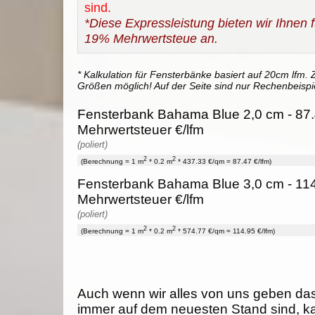
sind.
*Diese Expressleistung bieten wir Ihnen fü
19% Mehrwertsteue an.
* Kalkulation für Fensterbänke basiert auf 20cm lfm. Z
Größen möglich! Auf der Seite sind nur Rechenbeispi
Fensterbank Bahama Blue 2,0 cm - 87.
Mehrwertsteuer €/lfm
(poliert)
2
2
(Berechnung = 1 m
* 0.2 m
* 437.33 €/qm = 87.47 €/lfm)
Fensterbank Bahama Blue 3,0 cm - 114
Mehrwertsteuer €/lfm
(poliert)
2
2
(Berechnung = 1 m
* 0.2 m
* 574.77 €/qm = 114.95 €/lfm)
Auch wenn wir alles von uns geben da
immer auf dem neuesten Stand sind, k