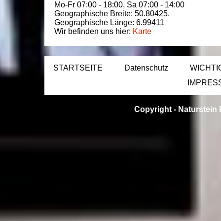
Mo-Fr 07:00 - 18:00,
Sa 07:00 - 14:00
Geographische Breite:
50.80425
,
Geographische Länge:
6.99411
Wir befinden uns hier:
Karte
STARTSEITE
Datenschutz
WICHTI
IMPRES
Copyright -
Naturstein 