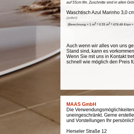
auf 55cm lfm. Zuschnitte sind in allen Gr
Waschtisch Azul Marinho 3,0 cm
(poliert)
2
2
(Berechnung = 1 m
* 0.55 m
* 478.48 €/qm = 
Auch wenn wir alles von uns g
Stand sind, kann es vorkommen d
Wenn Sie mit uns in Kontakt tre
schnell wie möglich den Preis f
MAAS GmbH
Die Verwendungsmöglichkeiten
uneingeschränkt. Gerne erstell
und Vorstellungen Ihr persönli
Herseler Straße 12