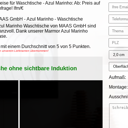
eise für Waschtische -
Azul Marinho
:
Ab:
Preis auf
frage!
lfm/€
AAS GmbH
-
Azul Marinho - Waschtische
zul Marinho Waschtische von MAAS GmbH sind
anzvoll. Dank unserer Marmor Azul Marinho
ase.
mit einem Durchschnitt von
5
von
5
Punkten.
von unserem Lieferanten übernommen!
che ohne sichtbare Induktion
Aufmaß:
Montage:
Ausschnit