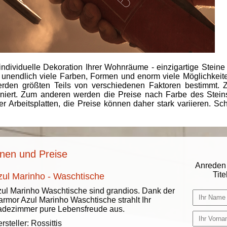
individuelle Dekoration Ihrer Wohnräume - einzigartige Steine
 unendlich viele Farben, Formen und enorm viele Möglichkeiten
rden größten Teils von verschiedenen Faktoren bestimmt.
finiert. Zum anderen werden die Preise nach Farbe des Ste
er Arbeitsplatten, die Preise können daher stark variieren. S
onen und Preise
Anreden 
Titel
zul Marinho - Waschtische
ul Marinho Waschtische sind grandios. Dank der
rmor Azul Marinho Waschtische strahlt Ihr
dezimmer pure Lebensfreude aus.
rsteller:
Rossittis