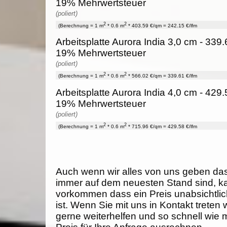
19% Mehrwertsteuer
(poliert)
2
2
(Berechnung = 1 m
* 0.6 m
* 403.59 €/qm = 242.15 €/lfm
Arbeitsplatte Aurora India 3,0 cm - 339.6
19% Mehrwertsteuer
(poliert)
2
2
(Berechnung = 1 m
* 0.6 m
* 566.02 €/qm = 339.61 €/lfm
Arbeitsplatte Aurora India 4,0 cm - 429.5
19% Mehrwertsteuer
(poliert)
2
2
(Berechnung = 1 m
* 0.6 m
* 715.96 €/qm = 429.58 €/lfm
Auch wenn wir alles von uns geben da
immer auf dem neuesten Stand sind, k
vorkommen dass ein Preis unabsichtlich
ist. Wenn Sie mit uns in Kontakt treten
gerne weiterhelfen und so schnell wie 