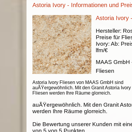
Astoria Ivory - Informationen und Prei
Astoria Ivory 
Hersteller:
Ros
Preise für Fli
Ivory
:
Ab:
Prei
lfm/€
MAAS GmbH
Fliesen
Astoria Ivory Fliesen von MAAS GmbH sind
auÃŸergewöhnlich. Mit den Granit Astoria Ivory
Fliesen werden Ihre Räume glorreich.
auÃŸergewöhnlich. Mit den Granit Astor
werden Ihre Räume glorreich.
Die Bewertung unserer Kunden mit ein
von
5
von
5
Punkten.