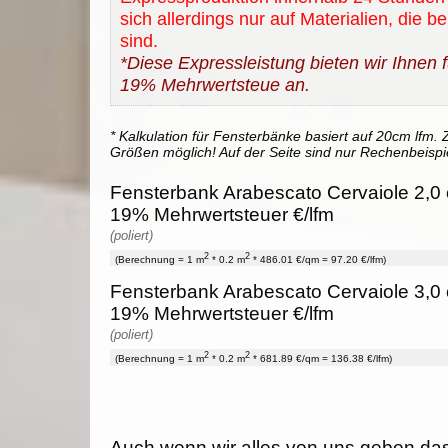
sich allerdings nur auf Materialien, die b
sind.
*Diese Expressleistung bieten wir Ihnen fü
19% Mehrwertsteue an.
* Kalkulation für Fensterbänke basiert auf 20cm lfm. Z
Größen möglich! Auf der Seite sind nur Rechenbeispi
Fensterbank Arabescato Cervaiole 2,0 c
19% Mehrwertsteuer €/lfm
(poliert)
2
2
(Berechnung = 1 m
* 0.2 m
* 486.01 €/qm = 97.20 €/lfm)
Fensterbank Arabescato Cervaiole 3,0 c
19% Mehrwertsteuer €/lfm
(poliert)
2
2
(Berechnung = 1 m
* 0.2 m
* 681.89 €/qm = 136.38 €/lfm)
Auch wenn wir alles von uns geben da