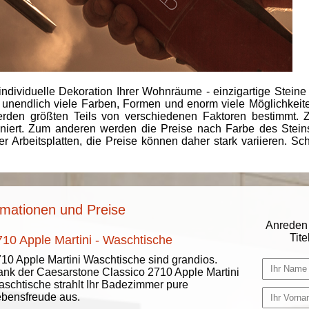
individuelle Dekoration Ihrer Wohnräume - einzigartige Steine
 unendlich viele Farben, Formen und enorm viele Möglichkeiten
rden größten Teils von verschiedenen Faktoren bestimmt.
finiert. Zum anderen werden die Preise nach Farbe des Ste
er Arbeitsplatten, die Preise können daher stark variieren. S
ormationen und Preise
Anreden 
Titel
710 Apple Martini - Waschtische
10 Apple Martini Waschtische sind grandios.
nk der Caesarstone Classico 2710 Apple Martini
schtische strahlt Ihr Badezimmer pure
bensfreude aus.