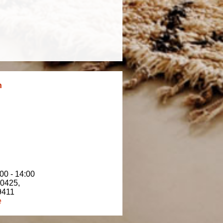
n
00 - 14:00
80425
,
9411
e