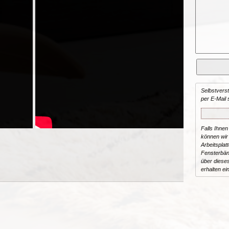
Selbstvers
per E-Mail 
Falls Ihnen
können wir 
Arbeitsplat
Fensterbän
über dieses
erhalten ei