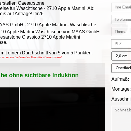
rsteller:
Caesarstone
eise für Waschtische -
2710 Apple Martini
:
Ab:
eis auf Anfrage!
lfm/€
AAS GmbH
-
2710 Apple Martini - Waschtische
710 Apple Martini Waschtische von MAAS GmbH
aesarstone Classico 2710 Apple Martini
ase.
mit einem Durchschnitt von
5
von
5
Punkten.
on unserem Lieferanten Rossittis übernommen!
che ohne sichtbare Induktion
Aufmaß:
Montage:
Ausschnit