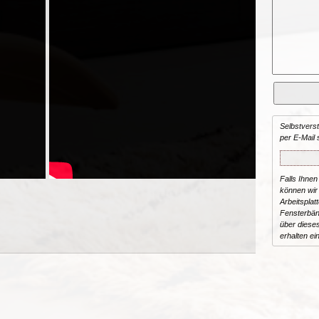
Selbstvers
per E-Mail 
Falls Ihnen
können wir 
Arbeitsplat
Fensterbän
über dieses
erhalten ei