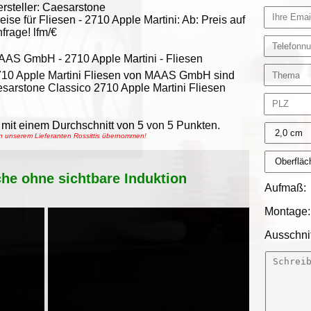
rsteller:
Caesarstone
eise für Fliesen -
2710 Apple Martini
:
Ab:
Preis auf
frage!
lfm/€
AAS GmbH
-
2710 Apple Martini - Fliesen
10 Apple Martini Fliesen von MAAS GmbH sind
sarstone Classico 2710 Apple Martini Fliesen
mit einem Durchschnitt von
5
von
5
Punkten.
on unserem Lieferanten Rossittis übernommen!
che ohne sichtbare Induktion
Aufmaß:
Montage:
Ausschnit