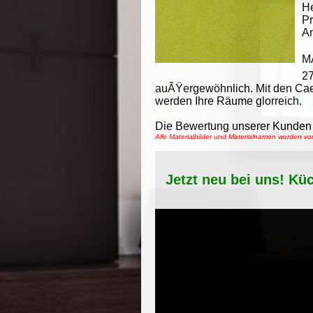
He
Pr
An
M
27
auÃŸergewöhnlich. Mit den Cae
werden Ihre Räume glorreich.
Die Bewertung unserer Kunden 
Alle Materialbilder und Materialnamen wurden v
Jetzt neu bei uns! Kü