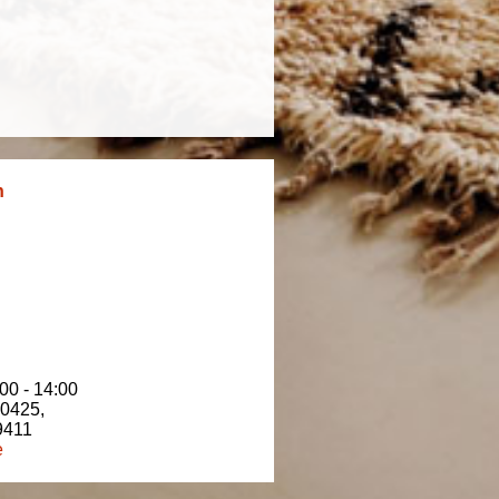
n
00 - 14:00
80425
,
9411
e