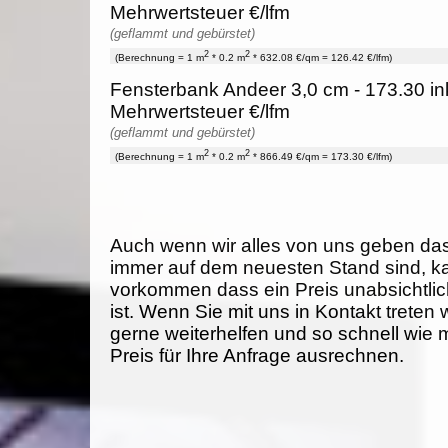
Mehrwertsteuer €/lfm
(geflammt und gebürstet)
2
2
(Berechnung = 1 m
* 0.2 m
* 632.08 €/qm = 126.42 €/lfm)
Fensterbank Andeer 3,0 cm - 173.30 in
Mehrwertsteuer €/lfm
(geflammt und gebürstet)
2
2
(Berechnung = 1 m
* 0.2 m
* 866.49 €/qm = 173.30 €/lfm)
Auch wenn wir alles von uns geben da
immer auf dem neuesten Stand sind, k
vorkommen dass ein Preis unabsichtlich
ist. Wenn Sie mit uns in Kontakt treten
gerne weiterhelfen und so schnell wie 
Preis für Ihre Anfrage ausrechnen.