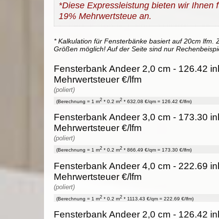
*Diese Expressleistung bieten wir Ihnen fü
19% Mehrwertsteue an.
* Kalkulation für Fensterbänke basiert auf 20cm lfm. Z
Größen möglich! Auf der Seite sind nur Rechenbeispi
Fensterbank Andeer 2,0 cm - 126.42 in
Mehrwertsteuer €/lfm
(poliert)
2
2
(Berechnung = 1 m
* 0.2 m
* 632.08 €/qm = 126.42 €/lfm)
Fensterbank Andeer 3,0 cm - 173.30 in
Mehrwertsteuer €/lfm
(poliert)
2
2
(Berechnung = 1 m
* 0.2 m
* 866.49 €/qm = 173.30 €/lfm)
Fensterbank Andeer 4,0 cm - 222.69 in
Mehrwertsteuer €/lfm
(poliert)
2
2
(Berechnung = 1 m
* 0.2 m
* 1113.43 €/qm = 222.69 €/lfm)
Fensterbank Andeer 2,0 cm - 126.42 in