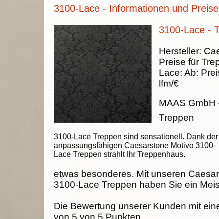
3100-Lace - Informationen und Preise
3100-Lace - 
Hersteller:
Cae
Preise für Tre
Lace
:
Ab:
Prei
lfm/€
MAAS GmbH
Treppen
3100-Lace Treppen sind sensationell. Dank der
anpassungsfähigen Caesarstone Motivo 3100-
Lace Treppen strahlt Ihr Treppenhaus.
etwas besonderes. Mit unseren Caesar
3100-Lace Treppen haben Sie ein Meis
Die Bewertung unserer Kunden mit ein
von
5
von
5
Punkten.