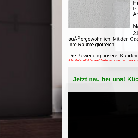
He
Pr
An
M
2
auÃŸergewöhnlich. Mit den Cae
Ihre Räume glorreich.
Die Bewertung unserer Kunden 
Alle Materialbilder und Materialnamen wurden v
Jetzt neu bei uns! Kü