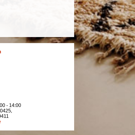
n
00 - 14:00
80425
,
9411
e