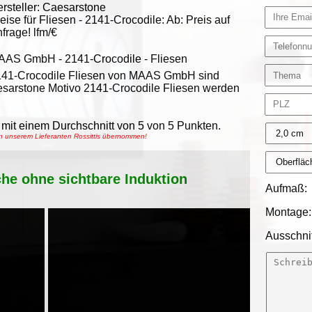
rsteller:
Caesarstone
eise für Fliesen -
2141-Crocodile
:
Ab:
Preis auf
frage!
lfm/€
AAS GmbH
-
2141-Crocodile - Fliesen
141-Crocodile Fliesen von MAAS GmbH sind
sarstone Motivo 2141-Crocodile Fliesen werden
mit einem Durchschnitt von
5
von
5
Punkten.
on unserem Lieferanten Rossittis übernommen!
che ohne sichtbare Induktion
Aufmaß:
Montage:
Ausschnit