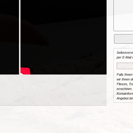
Selbstvers
per E-Mail 
Falls Ihnen
wir Ihnen de
Fliesen, T
errechnen.
Kontaktform
Angebot bi