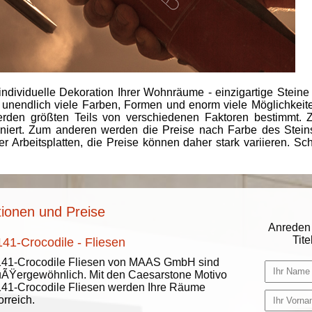
individuelle Dekoration Ihrer Wohnräume - einzigartige Steine
 unendlich viele Farben, Formen und enorm viele Möglichkeiten
rden größten Teils von verschiedenen Faktoren bestimmt.
finiert. Zum anderen werden die Preise nach Farbe des Ste
er Arbeitsplatten, die Preise können daher stark variieren. S
tionen und Preise
Anreden 
Titel
141-Crocodile - Fliesen
141-Crocodile Fliesen von MAAS GmbH sind
ÃŸergewöhnlich. Mit den Caesarstone Motivo
41-Crocodile Fliesen werden Ihre Räume
orreich.