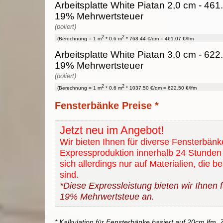
Arbeitsplatte White Piatan 2,0 cm - 461.0
19% Mehrwertsteuer
(poliert)
2
2
(Berechnung = 1 m
* 0.6 m
* 768.44 €/qm = 461.07 €/lfm
Arbeitsplatte White Piatan 3,0 cm - 622.5
19% Mehrwertsteuer
(poliert)
2
2
(Berechnung = 1 m
* 0.6 m
* 1037.50 €/qm = 622.50 €/lfm
Fensterbänke Preise *
Jetzt neu im Angebot!
Wir bieten Ihnen für diverse Fensterbänk
Expressproduktion innerhalb 24 Stunden 
sich allerdings nur auf Materialien, die b
sind.
*Diese Expressleistung bieten wir Ihnen fü
19% Mehrwertsteue an.
* Kalkulation für Fensterbänke basiert auf 20cm lfm. Z