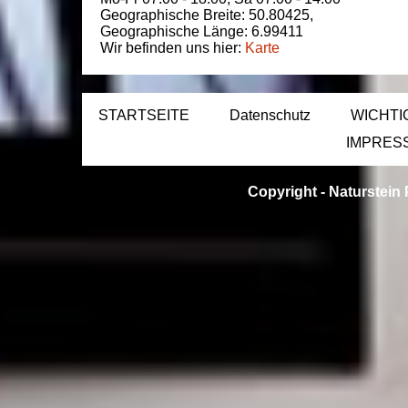
Geographische Breite:
50.80425
,
Geographische Länge:
6.99411
Wir befinden uns hier:
Karte
STARTSEITE
Datenschutz
WICHTI
IMPRES
Copyright -
Naturstein 