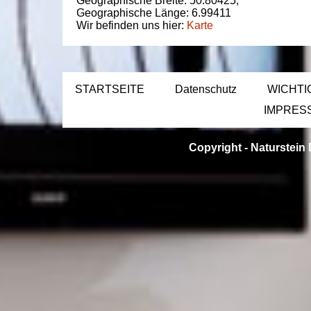
Geographische Breite:
50.80425
,
Geographische Länge:
6.99411
Wir befinden uns hier:
Karte
STARTSEITE
Datenschutz
WICHTI
IMPRES
Copyright -
Naturstein 