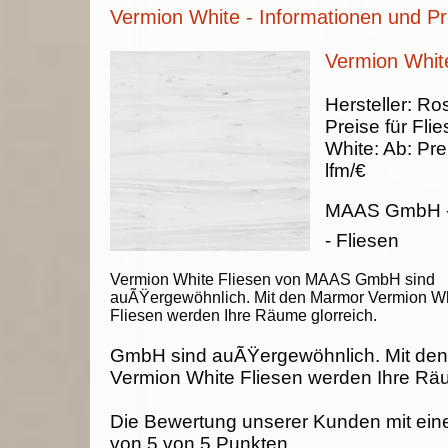
Vermion White - Informationen und Pr
Vermion White
Hersteller:
Ros
Preise für Fli
White
:
Ab:
Pre
lfm/€
MAAS GmbH
- Fliesen
Vermion White Fliesen von MAAS GmbH sind
auÃŸergewöhnlich. Mit den Marmor Vermion W
Fliesen werden Ihre Räume glorreich.
GmbH sind auÃŸergewöhnlich. Mit de
Vermion White Fliesen werden Ihre Räu
Die Bewertung unserer Kunden mit ein
von
5
von
5
Punkten.