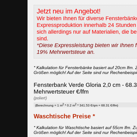
Jetzt neu im Angebot!
Wir bieten Ihnen für diverse Fensterbänk
Expressproduktion innerhalb 24 Stunden 
sich allerdings nur auf Materialien, die b
sind.
*Diese Expressleistung bieten wir Ihnen fü
19% Mehrwertsteue an.
* Kalkulation für Fensterbänke basiert auf 20cm lfm. Z
Größen möglich! Auf der Seite sind nur Rechenbeispi
Fensterbank Verde Gloria 2,0 cm - 68.3
Mehrwertsteuer €/lfm
(poliert)
2
2
(Berechnung = 1 m
* 0.2 m
* 341.53 €/qm = 68.31 €/lfm)
Waschtische Preise *
* Kalkulation für Waschtische basiert auf 55cm lfm. Zu
Größen möglich! Auf der Seite sind nur Rechenbeispi