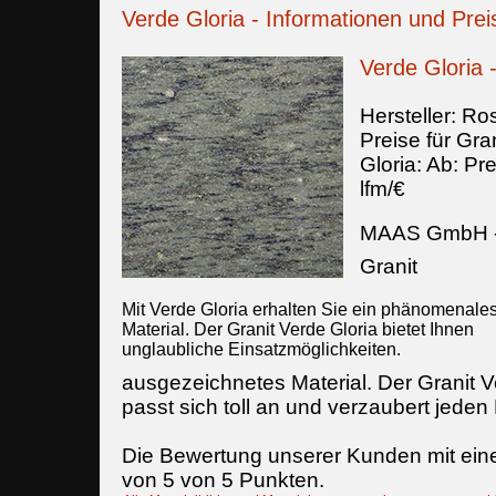
Verde Gloria - Informationen und Prei
Verde Gloria 
Hersteller:
Ros
Preise für Gran
Gloria
:
Ab:
Pre
lfm/€
MAAS GmbH
Granit
Mit Verde Gloria erhalten Sie ein phänomenale
Material. Der Granit Verde Gloria bietet Ihnen
unglaubliche Einsatzmöglichkeiten.
ausgezeichnetes Material. Der Granit V
passt sich toll an und verzaubert jeden
Die Bewertung unserer Kunden mit ein
von
5
von
5
Punkten.