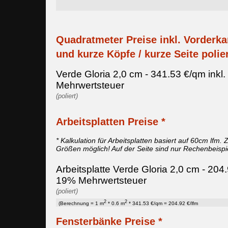
Quadratmeter Preise inkl. Vorderka
und kurze Köpfe / kurze Seite polier
Verde Gloria 2,0 cm - 341.53 €/qm inkl
Mehrwertsteuer
(poliert)
Arbeitsplatten Preise *
* Kalkulation für Arbeitsplatten basiert auf 60cm lfm. Z
Größen möglich! Auf der Seite sind nur Rechenbeispi
Arbeitsplatte Verde Gloria 2,0 cm - 204.9
19% Mehrwertsteuer
(poliert)
2
2
(Berechnung = 1 m
* 0.6 m
* 341.53 €/qm = 204.92 €/lfm
Fensterbänke Preise *