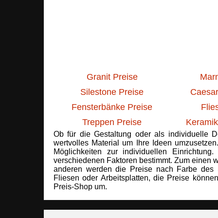
Granit Preise
Marm
Silestone Preise
Caesar
Fensterbänke Preise
Flie
Treppen Preise
Keramik
Ob für die Gestaltung oder als individuelle 
wertvolles Material um Ihre Ideen umzusetzen
Möglichkeiten zur individuellen Einrichtun
verschiedenen Faktoren bestimmt. Zum einen we
anderen werden die Preise nach Farbe des 
Fliesen oder Arbeitsplatten, die Preise könne
Preis-Shop um.