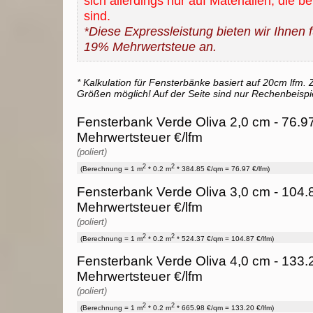
sich allerdings nur auf Materialien, die b
sind.
*Diese Expressleistung bieten wir Ihnen fü
19% Mehrwertsteue an.
* Kalkulation für Fensterbänke basiert auf 20cm lfm. Z
Größen möglich! Auf der Seite sind nur Rechenbeispi
Fensterbank Verde Oliva 2,0 cm - 76.97
Mehrwertsteuer €/lfm
(poliert)
2
2
(Berechnung = 1 m
* 0.2 m
* 384.85 €/qm = 76.97 €/lfm)
Fensterbank Verde Oliva 3,0 cm - 104.
Mehrwertsteuer €/lfm
(poliert)
2
2
(Berechnung = 1 m
* 0.2 m
* 524.37 €/qm = 104.87 €/lfm)
Fensterbank Verde Oliva 4,0 cm - 133.
Mehrwertsteuer €/lfm
(poliert)
2
2
(Berechnung = 1 m
* 0.2 m
* 665.98 €/qm = 133.20 €/lfm)