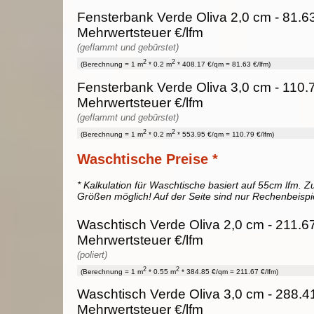
Fensterbank Verde Oliva 2,0 cm - 81.63
Mehrwertsteuer €/lfm
(geflammt und gebürstet)
2
2
(Berechnung = 1 m
* 0.2 m
* 408.17 €/qm = 81.63 €/lfm)
Fensterbank Verde Oliva 3,0 cm - 110.7
Mehrwertsteuer €/lfm
(geflammt und gebürstet)
2
2
(Berechnung = 1 m
* 0.2 m
* 553.95 €/qm = 110.79 €/lfm)
Waschtische Preise *
* Kalkulation für Waschtische basiert auf 55cm lfm. Zu
Größen möglich! Auf der Seite sind nur Rechenbeispi
Waschtisch Verde Oliva 2,0 cm - 211.67
Mehrwertsteuer €/lfm
(poliert)
2
2
(Berechnung = 1 m
* 0.55 m
* 384.85 €/qm = 211.67 €/lfm)
Waschtisch Verde Oliva 3,0 cm - 288.41
Mehrwertsteuer €/lfm