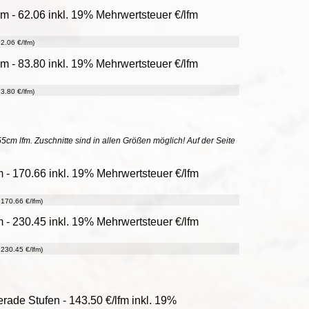
m - 62.06 inkl. 19% Mehrwertsteuer €/lfm
2.06 €/lfm)
m - 83.80 inkl. 19% Mehrwertsteuer €/lfm
3.80 €/lfm)
55cm lfm. Zuschnitte sind in allen Größen möglich! Auf der Seite
 - 170.66 inkl. 19% Mehrwertsteuer €/lfm
170.66 €/lfm)
 - 230.45 inkl. 19% Mehrwertsteuer €/lfm
230.45 €/lfm)
rade Stufen - 143.50 €/lfm inkl. 19%