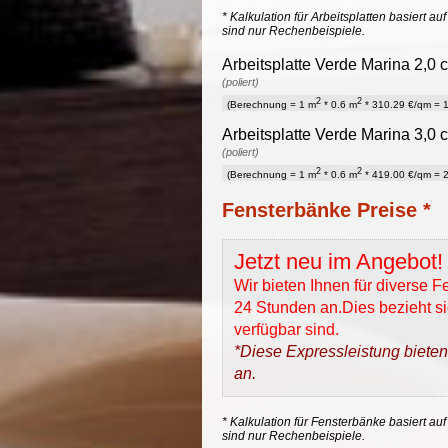
* Kalkulation für Arbeitsplatten basiert a
sind nur Rechenbeispiele.
Arbeitsplatte Verde Marina 2,0 
(poliert)
2
2
(Berechnung = 1 m
* 0.6 m
* 310.29 €/qm = 1
Arbeitsplatte Verde Marina 3,0 
(poliert)
2
2
(Berechnung = 1 m
* 0.6 m
* 419.00 €/qm = 2
Fensterbänke Preise *
Jetzt neu im Angebot!
Wir bieten Ihnen für diverse 
24 Stunden an.Dies bezieht sic
verfügbar sind.
*Diese Expressleistung bieten
an.
* Kalkulation für Fensterbänke basiert auf
sind nur Rechenbeispiele.