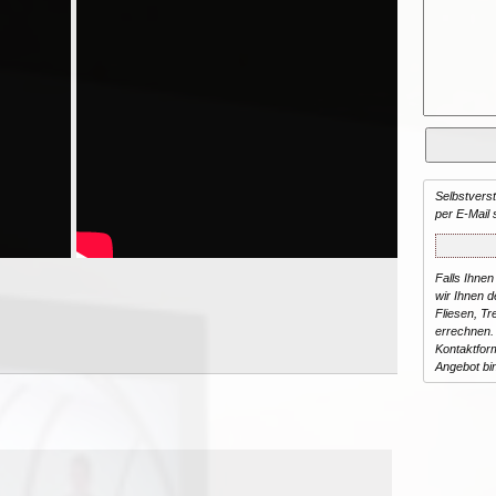
Selbstvers
per E-Mail 
Falls Ihnen
wir Ihnen de
Fliesen, T
errechnen.
Kontaktform
Angebot bi