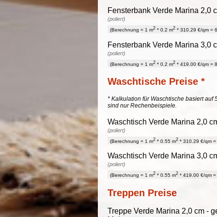
Fensterbank Verde Marina 2,0 c
(poliert)
2
2
(Berechnung = 1 m
* 0.2 m
* 310.29 €/qm = 6
Fensterbank Verde Marina 3,0 c
(poliert)
2
2
(Berechnung = 1 m
* 0.2 m
* 419.00 €/qm = 8
Waschtische Preise *
* Kalkulation für Waschtische basiert auf 
sind nur Rechenbeispiele.
Waschtisch Verde Marina 2,0 cm
(poliert)
2
2
(Berechnung = 1 m
* 0.55 m
* 310.29 €/qm = 
Waschtisch Verde Marina 3,0 cm
(poliert)
2
2
(Berechnung = 1 m
* 0.55 m
* 419.00 €/qm = 
Treppen Preise
Treppe Verde Marina 2,0 cm - ge