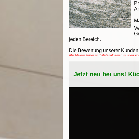
Pr
An
M
Ve
Gr
jeden Bereich.
Die Bewertung unserer Kunden 
Alle Materialbilder und Materialnamen wurden 
Jetzt neu bei uns! Kü