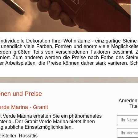
individuelle Dekoration Ihrer Wohnräume - einzigartige Steine
 unendlich viele Farben, Formen und enorm viele Möglichkeiten
rden größten Teils von verschiedenen Faktoren bestimmt.
finiert. Zum anderen werden die Preise nach Farbe des Ste
er Arbeitsplatten, die Preise können daher stark variieren. S
onen und Preise
Anreden 
Titel
erde Marina - Granit
t Verde Marina erhalten Sie ein phänomenales
terial. Der Granit Verde Marina bietet Ihnen
glaubliche Einsatzmöglichkeiten.
rsteller:
Rossittis