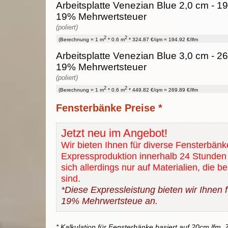
Arbeitsplatte Venezian Blue 2,0 cm - 194
19% Mehrwertsteuer
(poliert)
2
2
(Berechnung = 1 m
* 0.6 m
* 324.87 €/qm = 194.92 €/lfm
Arbeitsplatte Venezian Blue 3,0 cm - 269
19% Mehrwertsteuer
(poliert)
2
2
(Berechnung = 1 m
* 0.6 m
* 449.82 €/qm = 269.89 €/lfm
Fensterbänke Preise *
Jetzt neu im Angebot!
Wir bieten Ihnen für diverse Fensterbänk
Expressproduktion innerhalb 24 Stunden 
sich allerdings nur auf Materialien, die b
sind.
*Diese Expressleistung bieten wir Ihnen fü
19% Mehrwertsteue an.
* Kalkulation für Fensterbänke basiert auf 20cm lfm. Z