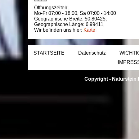
Öffnungszeiten:
Mo-Fr 07:00 - 18:00,
Sa 07:00 - 14:00
Geographische Breite:
50.80425
,
Geographische Länge:
6.99411
Wir befinden uns hier:
Karte
STARTSEITE
Datenschutz
WICHTI
IMPRES
Copyright -
Naturstein 