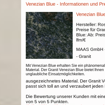
Venezian Blue - Informationen und Pr
Venezian Blue
Hersteller:
Ros
Preise für Gran
Blue
:
Ab:
Prei
lfm/€
MAAS GmbH
- Granit
Mit Venezian Blue erhalten Sie ein phänomena
Material. Der Granit Venezian Blue bietet Ihnen
unglaubliche Einsatzmöglichkeiten.
ausgezeichnetes Material. Der Granit 
passt sich toll an und verzaubert jeden
Die Bewertung unserer Kunden mit ein
von
5
von
5
Punkten.