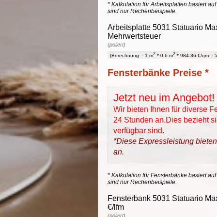
* Kalkulation für Arbeitsplatten basiert a
sind nur Rechenbeispiele.
Arbeitsplatte 5031 Statuario Ma
Mehrwertsteuer
(poliert)
2
2
(Berechnung = 1 m
* 0.6 m
* 984.36 €/qm = 5
Fensterbänke Preise *
Jetzt neu im Angebot!
Wir bieten Ihnen für diverse 
24 Stunden an.Dies bezieht sic
verfügbar sind.
*Diese Expressleistung bieten
an.
* Kalkulation für Fensterbänke basiert auf
sind nur Rechenbeispiele.
Fensterbank 5031 Statuario Max
€/lfm
(poliert)