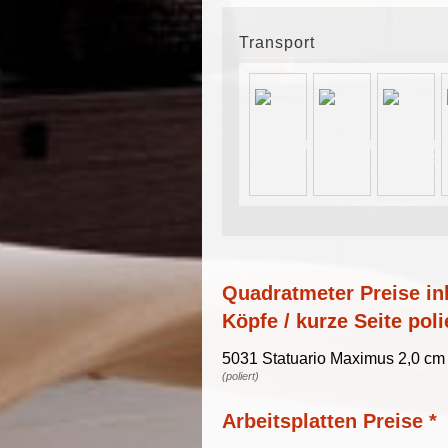
Transport
Quadratmeter Preise ink
Köpfe / kurze Seite poli
5031 Statuario Maximus 2,0 cm 
(poliert)
Arbeitsplatten Preise *