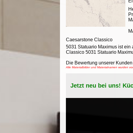
Ei
He
Pr
M
M
Caesarstone Classico
5031 Statuario Maximus ist ein
Classico 5031 Statuario Maximus
Die Bewertung unserer Kunden 
Alle Materialbilder und Materialnamen wurden v
Jetzt neu bei uns! Kü