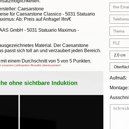
nsatzmöglichkeiten.
rsteller:
Caesarstone
eise für Caesarstone Classico -
5031 Statuario
aximus
:
Ab:
Preis auf Anfrage!
lfm/€
AAS GmbH
-
5031 Statuario Maximus -
 ausgezeichnetes Material. Der Caesarstone
 passt sich toll an und verzaubert jeden Bereich.
mit einem Durchschnitt von
5
von
5
Punkten.
on unserem Lieferanten Rossittis übernommen!
Aufmaß:
che ohne sichtbare Induktion
Montage:
Ausschnit