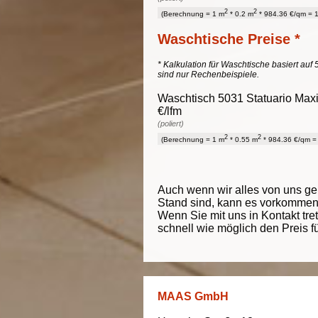
2
2
(Berechnung = 1 m
* 0.2 m
* 984.36 €/qm = 1
Waschtische Preise *
* Kalkulation für Waschtische basiert auf 
sind nur Rechenbeispiele.
Waschtisch 5031 Statuario Maxi
€/lfm
(poliert)
2
2
(Berechnung = 1 m
* 0.55 m
* 984.36 €/qm = 
Auch wenn wir alles von uns g
Stand sind, kann es vorkommen d
Wenn Sie mit uns in Kontakt tre
schnell wie möglich den Preis f
MAAS GmbH