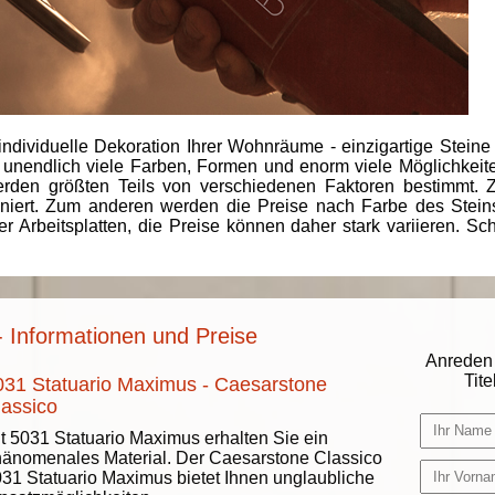
individuelle Dekoration Ihrer Wohnräume - einzigartige Steine
 unendlich viele Farben, Formen und enorm viele Möglichkeiten
rden größten Teils von verschiedenen Faktoren bestimmt.
finiert. Zum anderen werden die Preise nach Farbe des Ste
er Arbeitsplatten, die Preise können daher stark variieren. S
 Informationen und Preise
Anreden 
Titel
031 Statuario Maximus - Caesarstone
lassico
t 5031 Statuario Maximus erhalten Sie ein
änomenales Material. Der Caesarstone Classico
31 Statuario Maximus bietet Ihnen unglaubliche