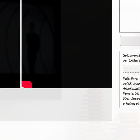
Selbstvers
per E-Mail 
Falls Ihnen
gefällt, kön
Arbeitsplat
Fensterbän
über dieses
erhalten ei